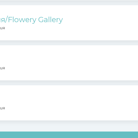
/Flowery Gallery
ия
ия
ия