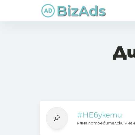
BizAds
Ди
#НЕбукети
няма потребителски мнен