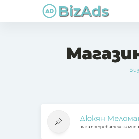
BizAds
Магази
Биз
Дюкян Мелома
няма потребителски мнен