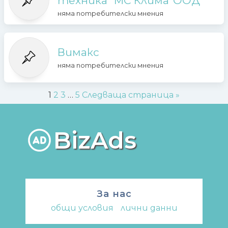
техника "МС Клима"ООД
няма потребителски мнения
Вимакс
няма потребителски мнения
1
2
3
…
5
Следваща страница »
BizAds
За нас
общи условия
-
лични данни