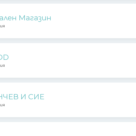
ален Магазин
ия
OOD
ия
НЧЕВ И СИЕ
ия