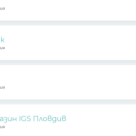
ия
к
ия
ия
азин IGS Пловдив
ия