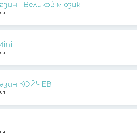
азин - Великов мюзик
ия
Mini
ия
газин КОЙЧЕВ
ия
ия