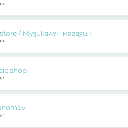
ия
tore / Музикален магазин
ия
ic shop
ия
konomov
ия