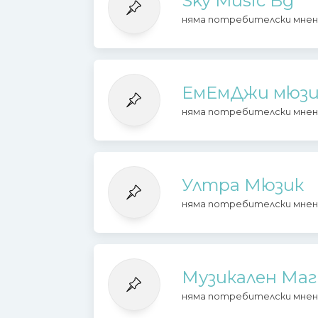
Sky Music Bg
няма потребителски мнен
ЕмЕмДжи мюзи
няма потребителски мнен
Ултра Мюзик
няма потребителски мнен
Музикален Маг
няма потребителски мнен