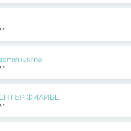
ия
растенията
ия
ЕНТЪР ФИЛИБЕ
ия