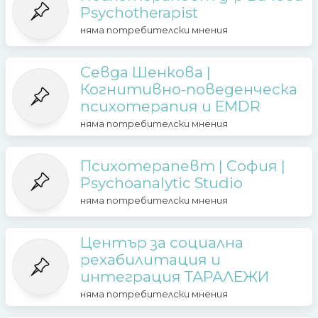
Psychotherapist
няма потребителски мнения
Севда Шенкова |
Когнитивно-поведенческа
психотерапия и EMDR
няма потребителски мнения
Психотерапевт | София |
Psychoanalytic Studio
няма потребителски мнения
Център за социална
рехабилитация и
интеграция ТАРАЛЕЖИ
няма потребителски мнения