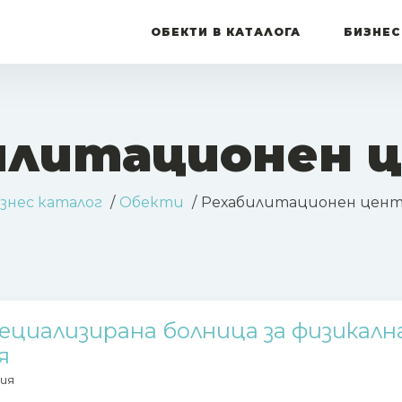
ОБЕКТИ В КАТАЛОГА
БИЗНЕС
илитационен 
знес каталог
Обекти
Рехабилитационен цен
ециализирана болница за физикалн
я
ия