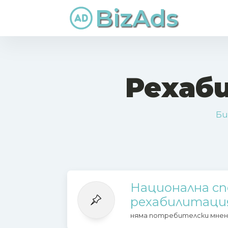
BizAds
Рехаб
Би
Национална сп
рехабилитаци
няма потребителски мнен