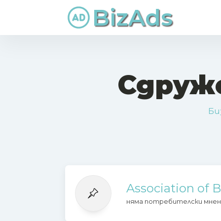
BizAds
Сдруже
Би
Association of B
няма потребителски мнен