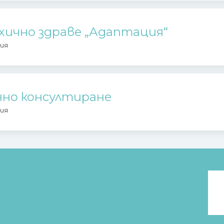
хично здраве „Адаптация“
ия
чно консултиране
ия