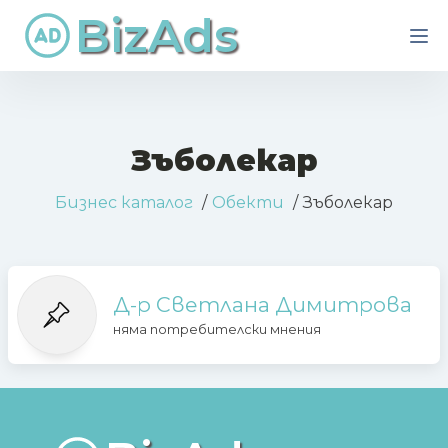
BizAds
Зъболекар
Бизнес каталог
Обекти
Зъболекар
Д-р Светлана Димитрова
няма потребителски мнения