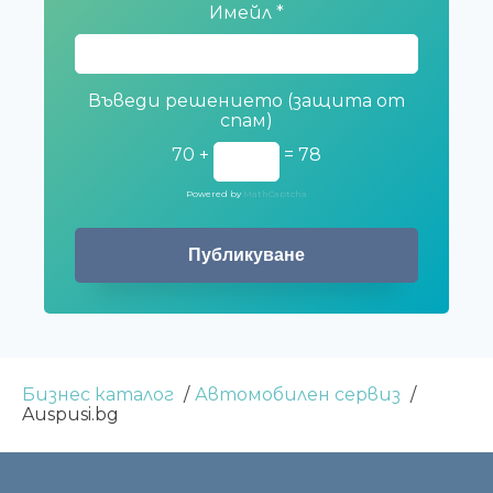
Имейл
*
Въведи решението (защита от
спам)
70 +
= 78
Powered by
MathCaptcha
Бизнес каталог
Автомобилен сервиз
Auspusi.bg