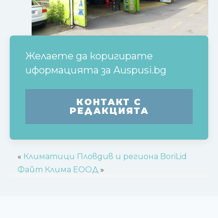
Желаете да коригирате
иформацията за
Auspusi.bg
КОНТАКТ С
РЕДАКЦИЯТА
«
Климатици Пловдив и региона BoriLid
Файт Клима ЕООД
»