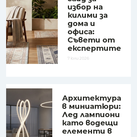
избор на
килими за
дома и
офиса:
Съвети от
експертите
7 юли 2026
Архитектура
в миниатюри:
Лед лампиони
като водещи
елементи в