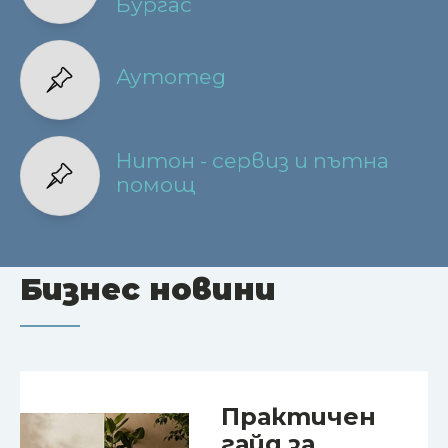
Бургас
Аутотед
Нитон - сервиз и пътна
помощ
Бизнес новини
Практичен
гайд за