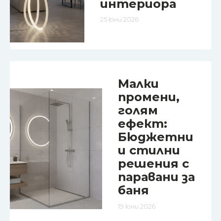
интериора
25 юни 2026
Малки
промени,
голям
ефект:
Бюджетни
и стилни
решения с
паравани за
баня
19 юни 2026