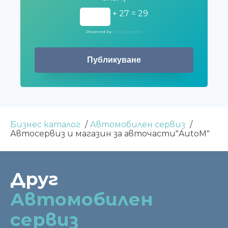
+ 27 = 29
Powered by
MathCaptcha
Бизнес каталог
Автомобилен сервиз
Автосервиз и магазин за авточасти"AutoM"
Друг
Автомобилен
сервиз