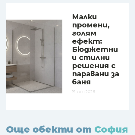
Малки
промени,
голям
ефект:
Бюджетни
и стилни
решения с
паравани за
баня
19 юни 2026
Още обекти от
София