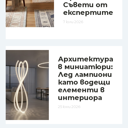
Съвети от
експертите
7 юли 2026
Архитектура
в миниатюри:
Лед лампиони
като водещи
елементи в
интериора
25 юни 2026