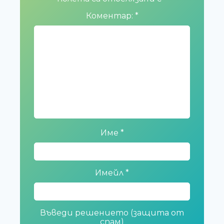
Коментар:
*
Име
*
Имейл
*
Въведи решението (защита от
спам)