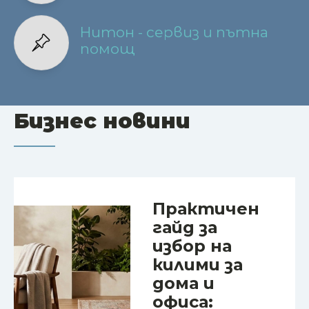
Нитон - сервиз и пътна
помощ
Бизнес новини
Практичен
гайд за
избор на
килими за
дома и
офиса: