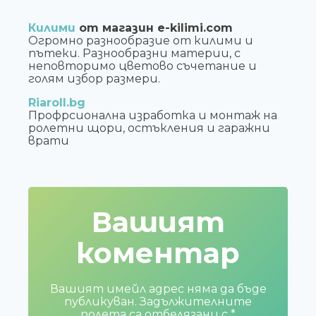
Килими
от магазин e-kilimi.com
Огромно разнообразие от килими и
пътеки. Разнообразни материи, с
неповторимо цветово съчетание и
голям избор размери.
Riaroll.bg
Профрсионална изработка и монтаж на
ролетни щори, остъкления и гаражни
врати
Вашият
коментар
Вашият имейл адрес няма да бъде
публикуван.
Задължителните
полета са отбелязани с
*