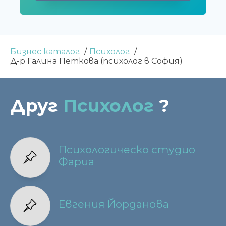
Бизнес каталог
Психолог
Д-р Галина Петкова (психолог в София)
Друг
Психолог
?
Психологическо студио
Фариа
Евгения Йорданова