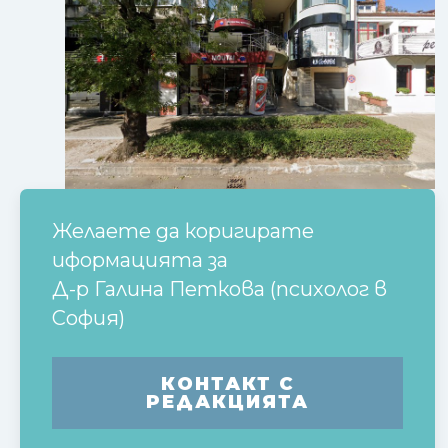
Желаете да коригирате
иформацията за
Д-р Галина Петкова (психолог в
София)
КОНТАКТ С
РЕДАКЦИЯТА