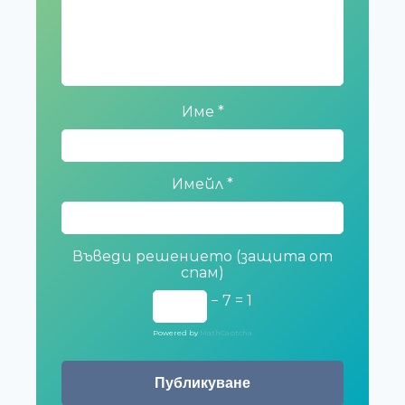
Име
*
Имейл
*
Въведи решението (защита от
спам)
− 7 = 1
Powered by
MathCaptcha