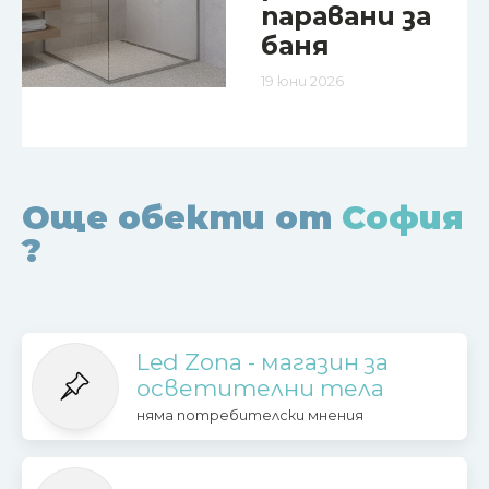
паравани за
баня
19 юни 2026
Още обекти от
София
?
Led Zona - магазин за
осветителни тела
няма потребителски мнения