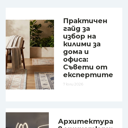
Практичен
гайд за
избор на
килими за
дома и
офиса:
Съвети от
експертите
7 юли 2026
Архитектура