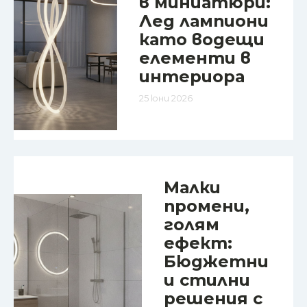
в миниатюри:
Лед лампиони
като водещи
елементи в
интериора
25 юни 2026
Малки
промени,
голям
ефект:
Бюджетни
и стилни
решения с