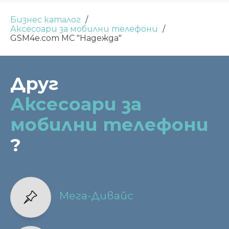
Бизнес каталог
Аксесоари за мобилни телефони
GSM4e.com МС "Надежда"
Друг
Аксесоари за
мобилни телефони
?
Мега-Дивайс