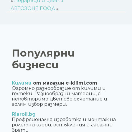
«
Подаръци и цветя
АВТОЗОНЕ ЕООД
»
Популярни
бизнеси
Килими
от магазин e-kilimi.com
Огромно разнообразие от килими и
пътеки. Разнообразни материи, с
неповторимо цветово съчетание и
голям избор размери.
Riaroll.bg
Профрсионална изработка и монтаж на
ролетни щори, остъкления и гаражни
врати