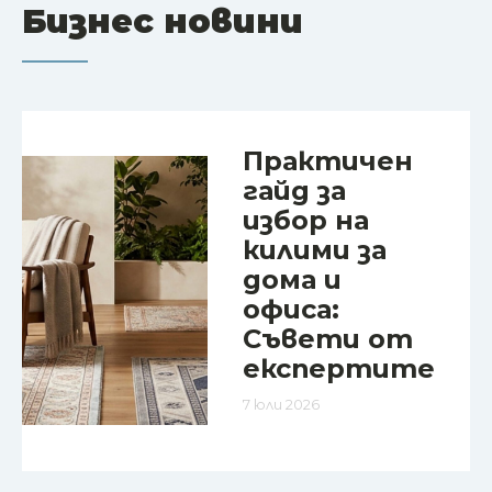
Бизнес новини
Практичен
гайд за
избор на
килими за
дома и
офиса:
Съвети от
експертите
7 юли 2026