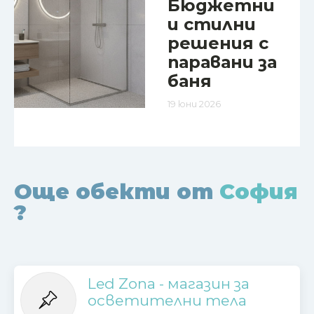
Бюджетни
и стилни
решения с
паравани за
баня
19 юни 2026
Още обекти от
София
?
Led Zona - магазин за
осветителни тела