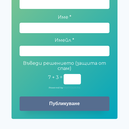
Име
*
Имейл
*
Въведи решението (защита от
спам)
7 + 3 =
Powered by
MathCaptcha