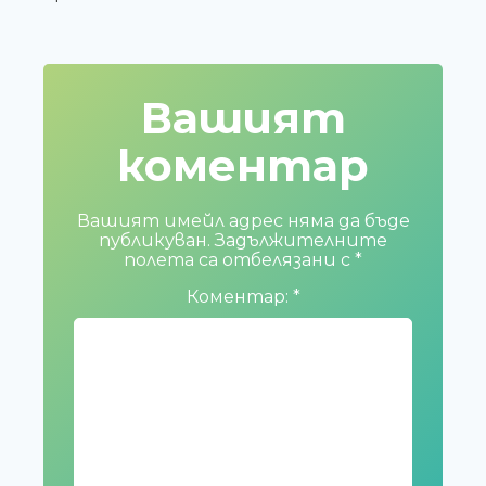
Вашият
коментар
Вашият имейл адрес няма да бъде
публикуван.
Задължителните
полета са отбелязани с
*
Коментар:
*