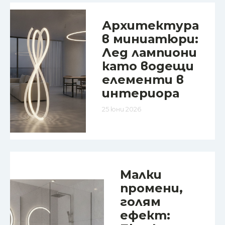
Архитектура
в миниатюри:
Лед лампиони
като водещи
елементи в
интериора
25 юни 2026
Малки
промени,
голям
ефект: