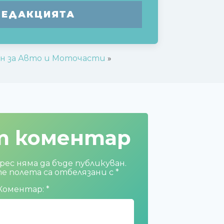
РЕДАКЦИЯТА
ин за Авто и Моточасти
»
т коментар
ес няма да бъде публикуван.
 полета са отбелязани с
*
Коментар:
*