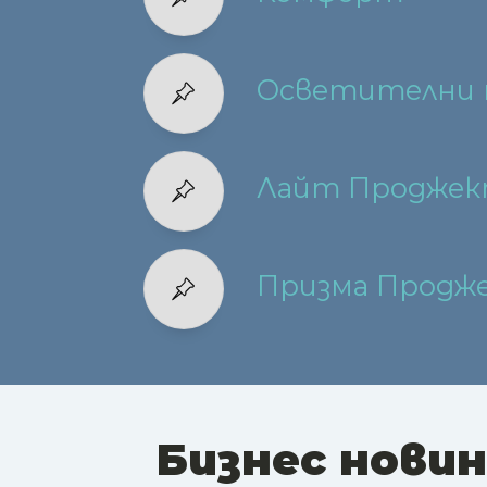
Осветителни 
Лайт Продже
Призма Продж
Бизнес нови