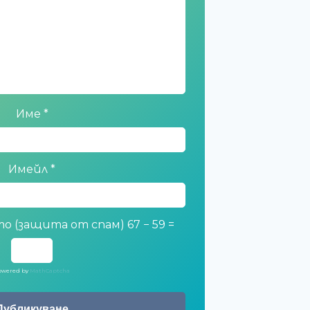
Име
*
Имейл
*
о (защита от спам)
67 − 59 =
owered by
MathCaptcha