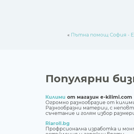
«
Пътна помощ София - Е
Популярни биз
Килими
от магазин e-kilimi.com
Огромно разнообразие от килим
Разнообразни материи, с непов
съчетание и голям избор размери
Riaroll.bg
Профрсионална изработка и мон