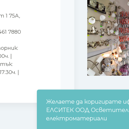
 1 75A,
461 7880
торник:
00ч. |
етък:
17:30ч. |
Желаете да коригирате и
ЕЛСИТЕК ООД Осветителни
електроматериали