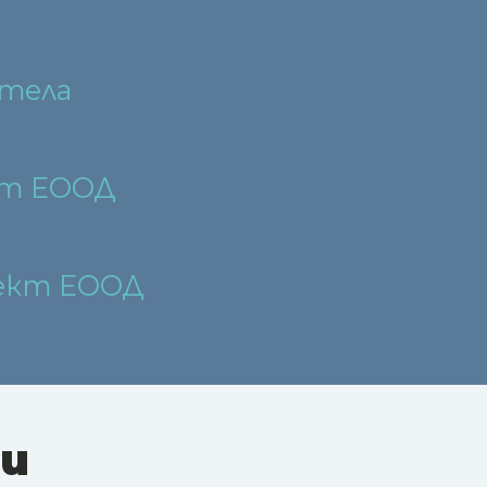
тела
кт ЕООД
ект ЕООД
ни