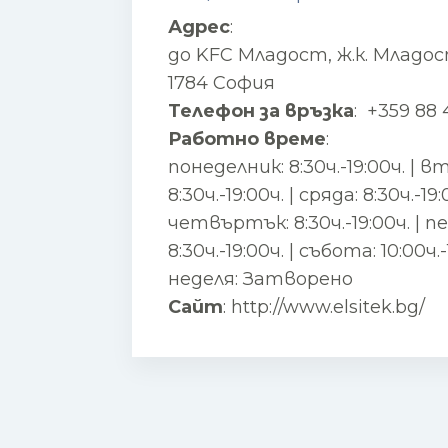
Адрес
:
до KFC Младост, ж.к. Младост
1784 София
Телефон за връзка
:
+359 88 
Работно време
:
понеделник: 8:30ч.-19:00ч. | в
8:30ч.-19:00ч. | сряда: 8:30ч.-19:
четвъртък: 8:30ч.-19:00ч. | п
8:30ч.-19:00ч. | събота: 10:00ч.-
неделя: Затворено
Сайт
:
http://www.elsitek.bg/