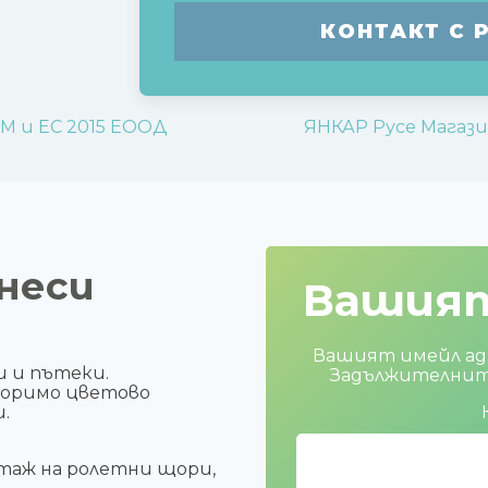
КОНТАКТ С 
М и ЕС 2015 ЕООД
ЯНКАР Русе Магаз
неси
Вашия
Вашият имейл адр
и и пътеки.
Задължителните
торимо цветово
.
таж на ролетни щори,