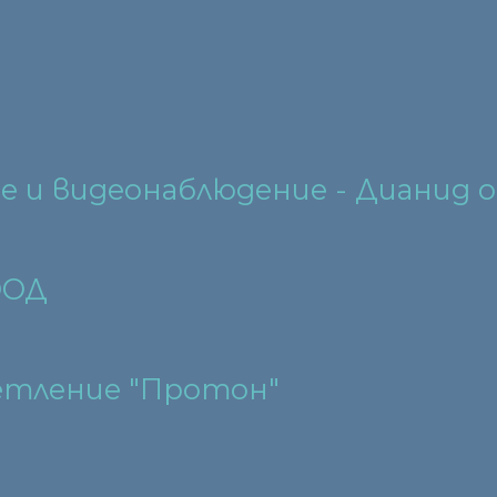
 и видеонаблюдение - Дианид о
ООД
ветление "Протон"