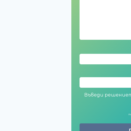
Въведи решениет
P