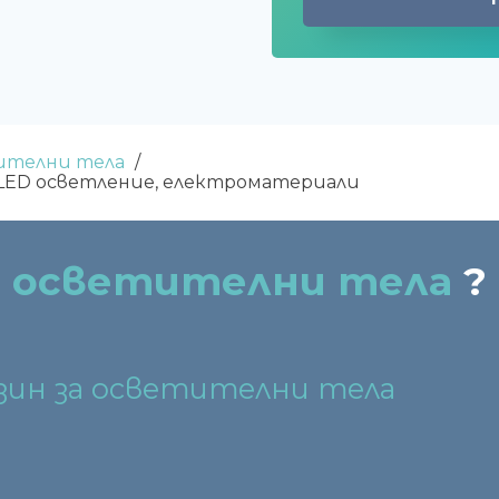
тителни тела
LED осветление, електроматериали
а осветителни тела
?
азин за осветителни тела