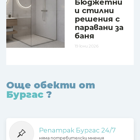
Бюджетни
и стилни
решения с
паравани за
баня
19 юни 2026
Още обекти от
Бургас
?
Репатрак Бургас 24/7
няма потребителски мнения