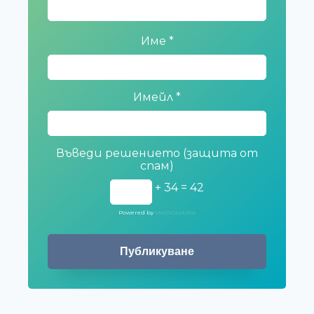
Име
*
Имейл
*
Въведи решението (защита от
спам)
+ 34 = 42
Powered by
MathCaptcha