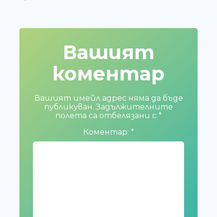
Вашият
коментар
Вашият имейл адрес няма да бъде
публикуван.
Задължителните
полета са отбелязани с
*
Коментар:
*