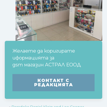
Желаете да коригирате
иформацията за
gsm магазин АСТРАЛ ЕООД
КОНТАКТ С
РЕДАКЦИЯТА