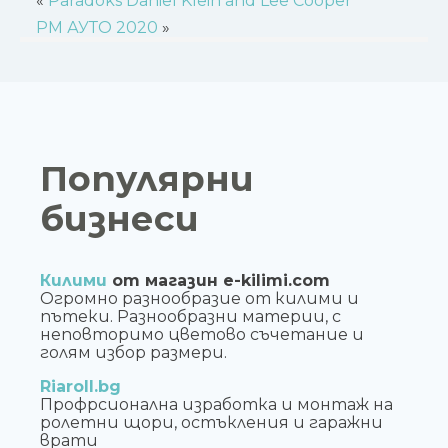
«
Paradoks Daniel Klein and Lee Cooper
РМ АУТО 2020
»
Популярни
бизнеси
Килими
от магазин e-kilimi.com
Огромно разнообразие от килими и
пътеки. Разнообразни материи, с
неповторимо цветово съчетание и
голям избор размери.
Riaroll.bg
Профрсионална изработка и монтаж на
ролетни щори, остъкления и гаражни
врати