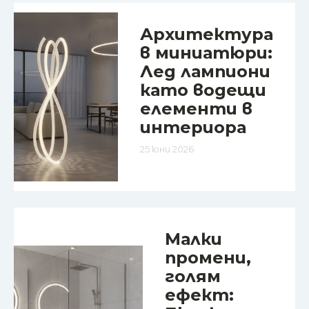
Архитектура
в миниатюри:
Лед лампиони
като водещи
елементи в
интериора
25 юни 2026
Малки
промени,
голям
ефект: