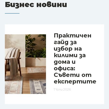
Бизнес новини
Практичен
гайд за
избор на
килими за
дома и
офиса:
Съвети от
експертите
7 юли 2026