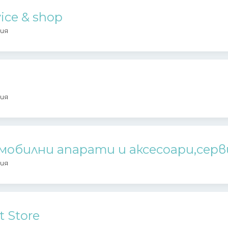
vice & shop
ия
ия
мобилни апарати и аксесоари,серв
ия
 Store