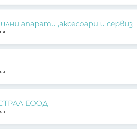
илни апарати ,аксесоари и сервиз
ия
ия
АСТРАЛ ЕООД
ия