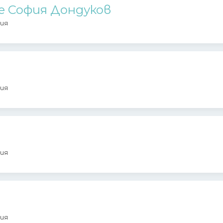
e София Дондуков
ия
ия
ия
ия