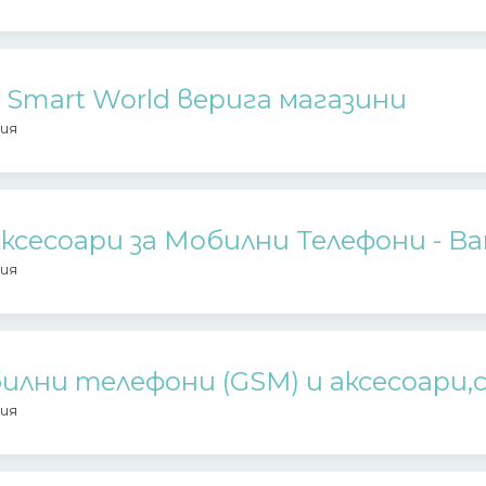
Smart World верига магазини
ия
Аксесоари за Мобилни Телефони - Ba
ия
билни телефони (GSM) и аксесоари
ия