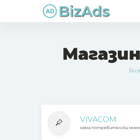
BizAds
Магазин
Биз
VIVACOM
няма потребителски мнен