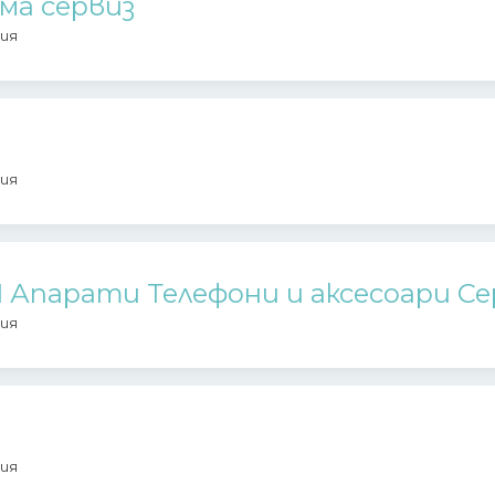
ма сервиз
ия
ия
M Апарати Телефони и аксесоари С
ия
ия