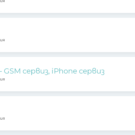
ия
ия
 - GSM сервиз, iPhone сервиз
ия
ия