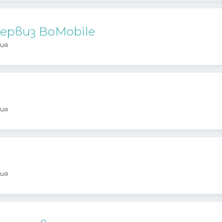
ервиз BoMobile
ия
ия
ия