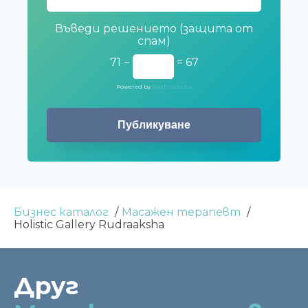
Въведи решението (защита от
спам)
71 −
= 67
Powered by
MathCaptcha
Бизнес каталог
Масажен терапевт
Holistic Gallery Rudraaksha
Друг