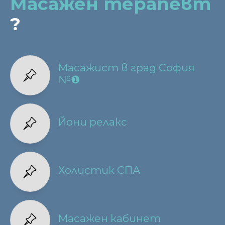
Масажен терапевт
?
Масажист в град София
№❶
Йони релакс
Холистик СПА
Масажен кабинет