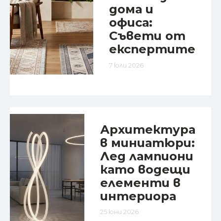
дома и
офиса:
Съвети от
експертите
7 юли 2026
Архитектура
в миниатюри:
Лед лампиони
като водещи
елементи в
интериора
25 юни 2026