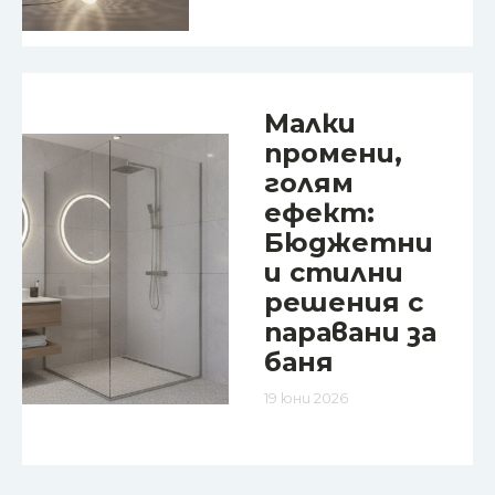
Малки
промени,
голям
ефект:
Бюджетни
и стилни
решения с
паравани за
баня
19 юни 2026