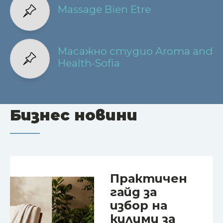
Massage Bien Etre
Масажно студио Aroma and
Health-Sofia
Бизнес новини
Практичен
гайд за
избор на
килими за