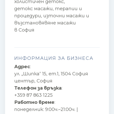
холистичен детокс,
детокс масажи, терапии и
процедури, източни масажи и
възстановявяне масажи
в София
ИНФОРМАЦИЯ ЗА БИЗНЕСА
Адрес
:
ул. „Шипка“ 15, ет.1, 1504 София
център, София
Телефон за връзка
:
+359 87 863 1225
Работно време
:
понеделник: 9:00ч.–21:00ч. |