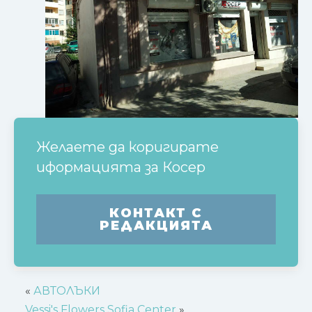
Желаете да коригирате
иформацията за
Косер
КОНТАКТ С
РЕДАКЦИЯТА
«
АВТОЛЪКИ
Vessi's Flowers Sofia Center
»