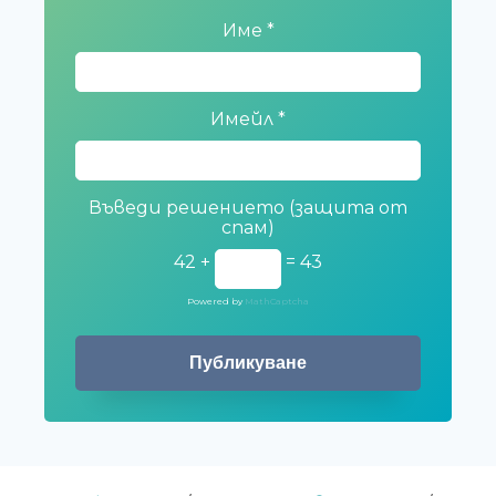
Име
*
Имейл
*
Въведи решението (защита от
спам)
42 +
= 43
Powered by
MathCaptcha