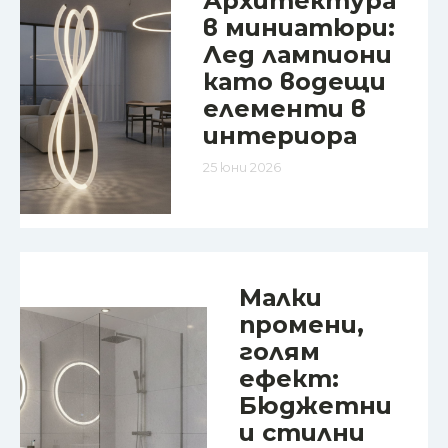
Архитектура
в миниатюри:
Лед лампиони
като водещи
елементи в
интериора
25 юни 2026
Малки
промени,
голям
ефект:
Бюджетни
и стилни