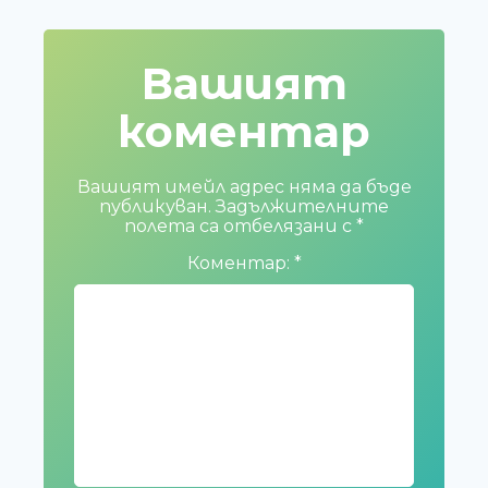
Вашият
коментар
Вашият имейл адрес няма да бъде
публикуван.
Задължителните
полета са отбелязани с
*
Коментар:
*