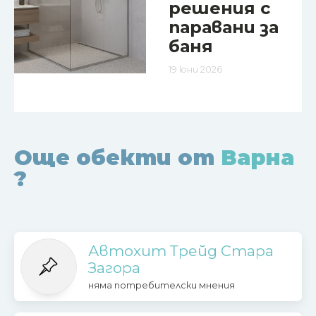
решения с
паравани за
баня
19 юни 2026
Още обекти от
Варна
?
Автохит Трейд Стара
Загора
няма потребителски мнения