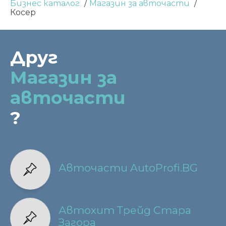
Бизнес каталог
Магазин за авточасти
Косер
Друг
Магазин за
авточасти
?
Авточасти AutoProfi.BG
Автохит Трейд Стара
Загора