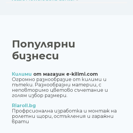
Популярни
бизнеси
Килими
от магазин e-kilimi.com
Огромно разнообразие от килими и
пътеки. Разнообразни материи, с
неповторимо цветово съчетание и
голям избор размери.
Riaroll.bg
Профрсионална изработка и монтаж на
ролетни щори, остъкления и гаражни
врати