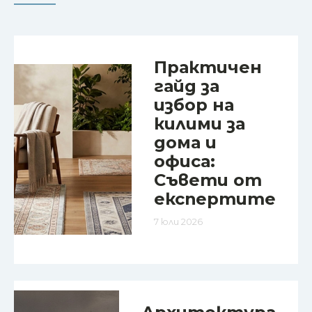
Практичен
гайд за
избор на
килими за
дома и
офиса:
Съвети от
експертите
7 юли 2026