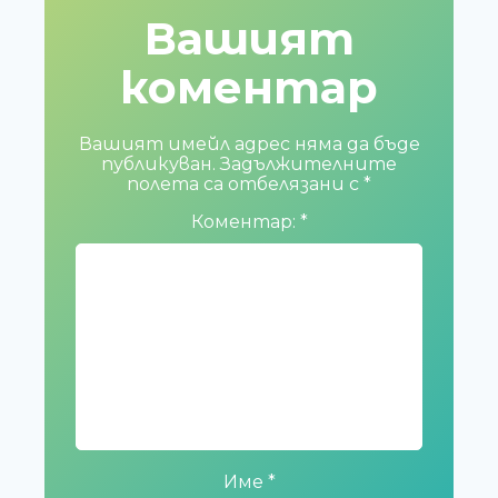
Вашият
коментар
Вашият имейл адрес няма да бъде
публикуван.
Задължителните
полета са отбелязани с
*
Коментар:
*
Име
*