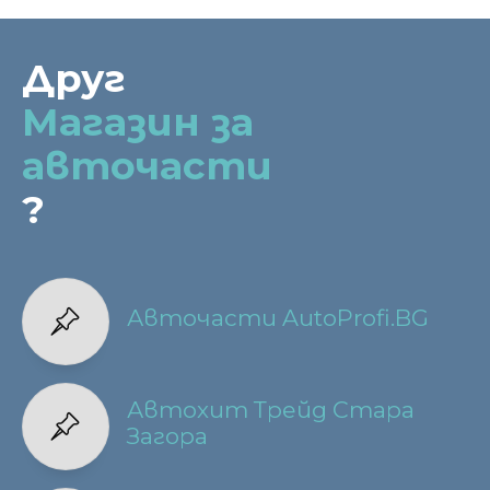
Друг
Магазин за
авточасти
?
Авточасти AutoProfi.BG
Автохит Трейд Стара
Загора