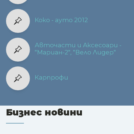
Коко - ауто 2012
Авточасти и Аксесоари -
"Мариан-2", "Вело Лидер"
Карпрофи
Бизнес новини