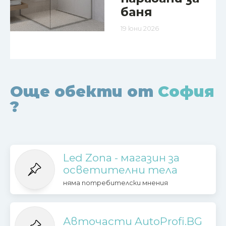
баня
19 юни 2026
Още обекти от
София
?
Led Zona - магазин за
осветителни тела
няма потребителски мнения
Авточасти AutoProfi.BG