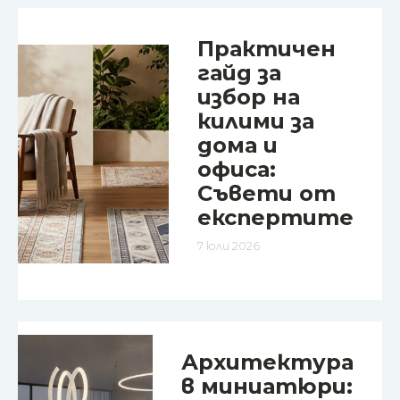
Практичен
гайд за
избор на
килими за
дома и
офиса:
Съвети от
експертите
7 юли 2026
Архитектура
в миниатюри: