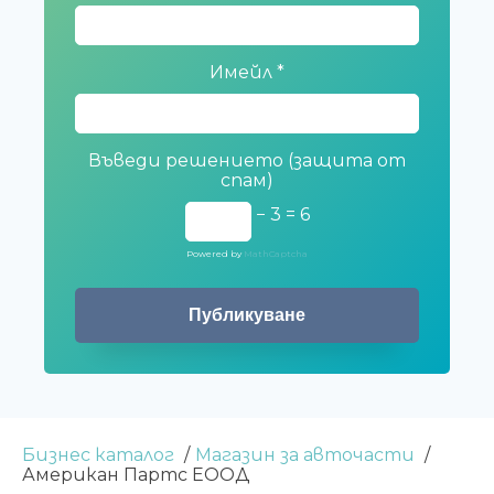
Имейл
*
Въведи решението (защита от
спам)
− 3 = 6
Powered by
MathCaptcha
Бизнес каталог
Магазин за авточасти
Американ Партс ЕООД