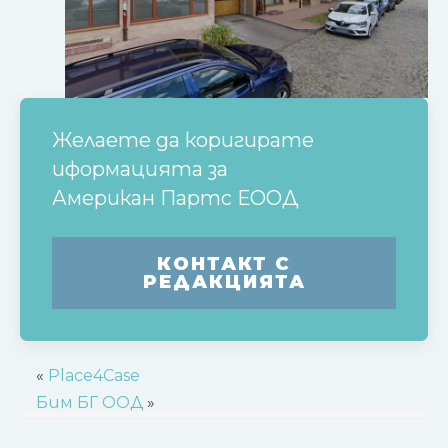
Желаете да коригирате
иформацията за
Американ Партс ЕООД
КОНТАКТ С
РЕДАКЦИЯТА
«
Place4Case
Бим БГ ООД
»