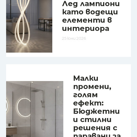
Лед лампиони
като водещи
елементи в
интериора
25 юни 2026
Малки
промени,
голям
ефект:
Бюджетни
и стилни
решения с
паравани за