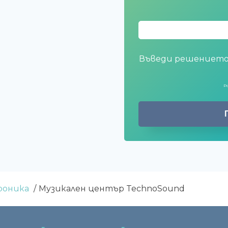
Въведи решението
P
роника
Музикален център TechnoSound