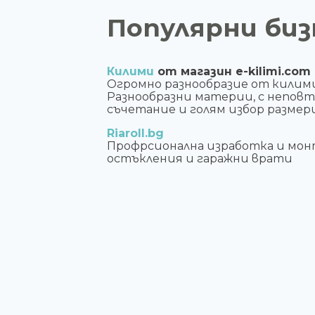
Популярни биз
Килими
от магазин e-kilimi.com
Огромно разнообразие от килим
Разнообразни материи, с непов
съчетание и голям избор размери
Riaroll.bg
Профрсионална изработка и мон
остъкления и гаражни врати