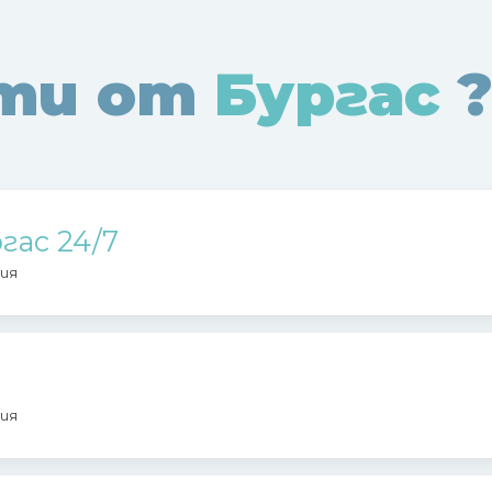
ти от
Бургас
гас 24/7
ия
ия