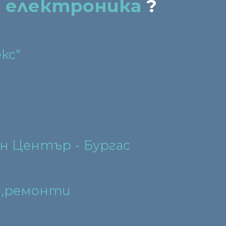
а електроника
?
кс"
н Център - Бургас
 ,ремонти