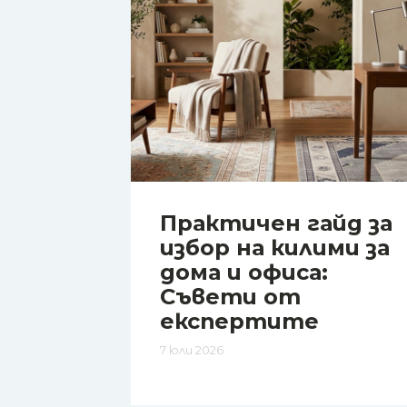
Практичен гайд за
избор на килими за
дома и офиса:
Съвети от
експертите
7 юли 2026