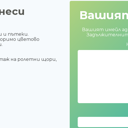
неси
Вашия
Вашият имейл адр
и и пътеки.
Задължителните
торимо цветово
.
таж на ролетни щори,