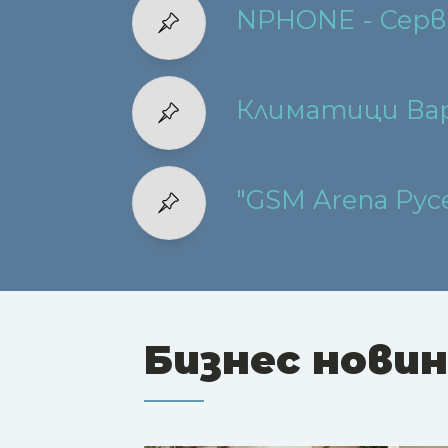
NPHONE - Серв
Климатици Ва
"GSM Arena Рус
Бизнес нови