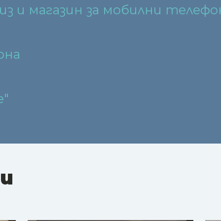
из и магазин за мобилни телефо
рна
е"
ни