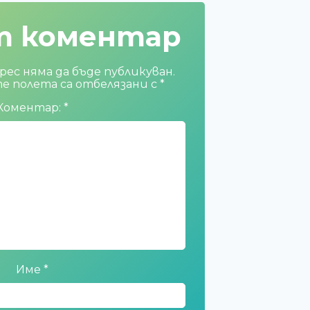
т коментар
ес няма да бъде публикуван.
 полета са отбелязани с
*
Коментар:
*
Име
*