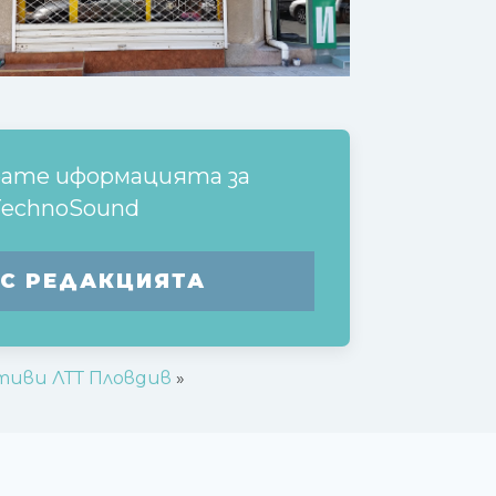
рате иформацията за
TechnoSound
 С РЕДАКЦИЯТА
тиви ЛТТ Пловдив
»