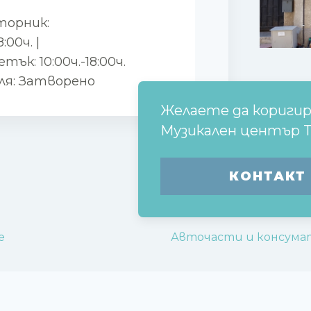
вторник:
8:00ч. |
етък: 10:00ч.-18:00ч.
деля: Затворено
Желаете да кориги
Музикален център 
КОНТАКТ
e
Авточасти и консума