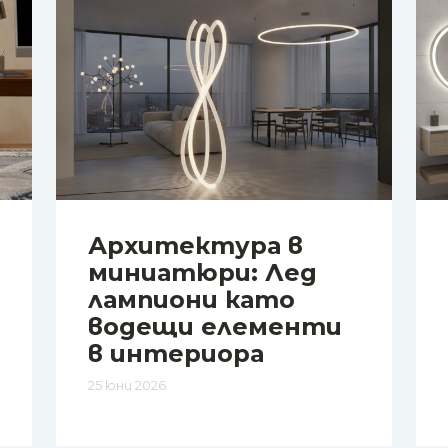
Архитектура в
миниатюри: Лед
лампиони като
водещи елементи
в интериора
25 юни 2026