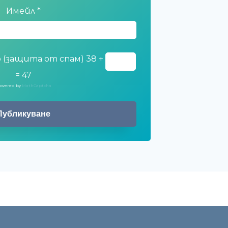
Имейл
*
 (защита от спам)
38 +
= 47
owered by
MathCaptcha