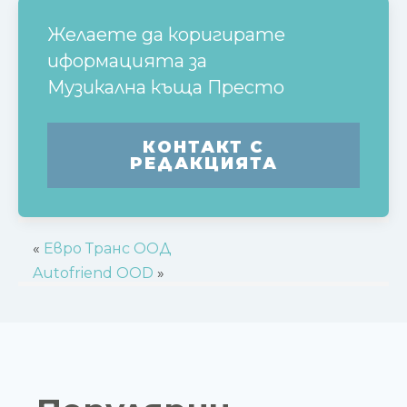
Желаете да коригирате
иформацията за
Музикална къща Престо
КОНТАКТ С
РЕДАКЦИЯТА
«
Евро Транс ООД
Autofriend OOD
»