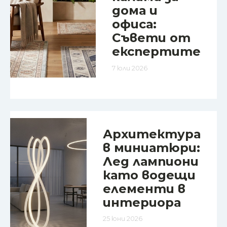
дома и
офиса:
Съвети от
експертите
7 юли 2026
Архитектура
в миниатюри:
Лед лампиони
като водещи
елементи в
интериора
25 юни 2026