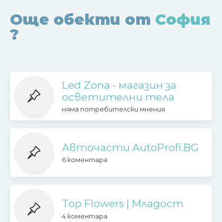
Още обекти от
София
?
Led Zona - магазин за
осветителни тела
няма потребителски мнения
Авточасти AutoProfi.BG
6 коментара
Top Flowers | Младост
4 коментара