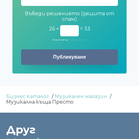
Въведи решението (защита от
спам)
26 +
= 33
Powered by
MathCaptcha
Бизнес каталог
Музикален магазин
Музикална къща Престо
Друг