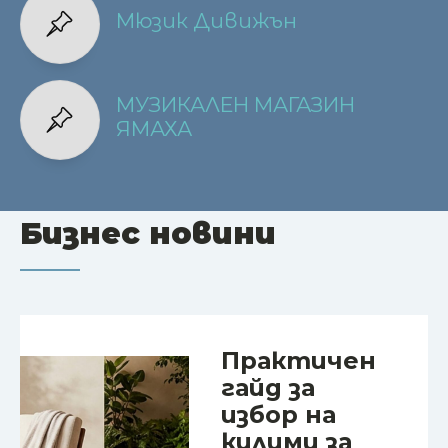
Мюзик Дивижън
МУЗИКАЛЕН МАГАЗИН
ЯМАХА
Бизнес новини
Практичен
гайд за
избор на
килими за