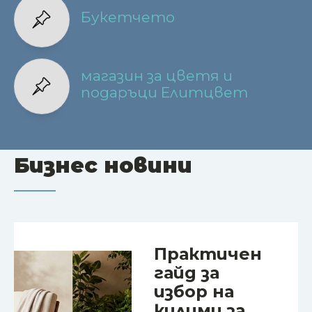
Букетчето
магазин за цветя и
подаръци Елитцвет
Бизнес новини
Практичен
гайд за
избор на
килими за