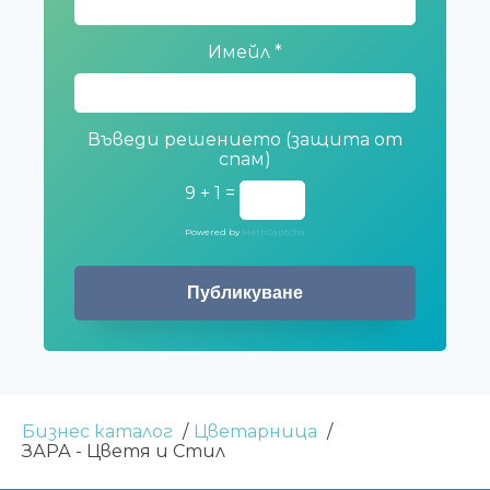
Имейл
*
Въведи решението (защита от
спам)
9 + 1 =
Powered by
MathCaptcha
Бизнес каталог
Цветарница
ЗАРА - Цветя и Стил