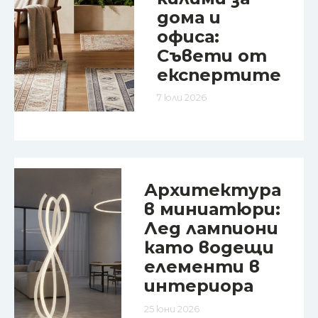
дома и
офиса:
Съвети от
експертите
7 юли 2026
Архитектура
в миниатюри:
Лед лампиони
като водещи
елементи в
интериора
25 юни 2026