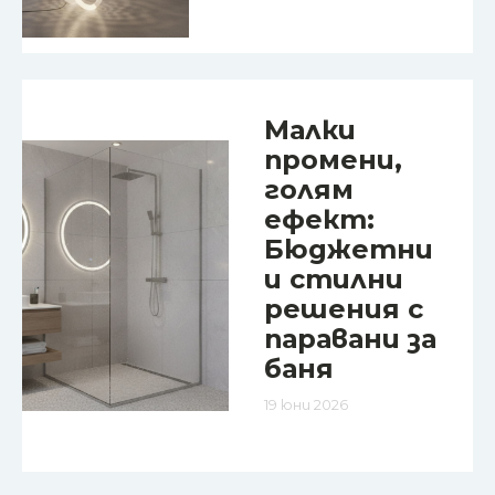
Малки
промени,
голям
ефект:
Бюджетни
и стилни
решения с
паравани за
баня
19 юни 2026