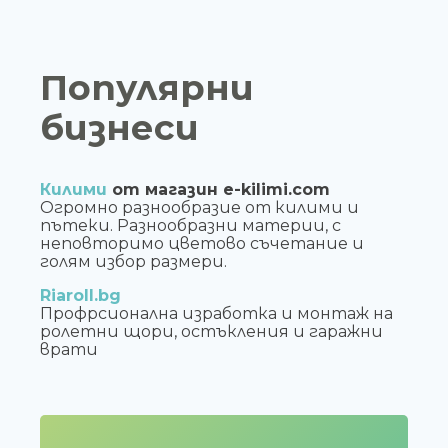
Популярни
бизнеси
Килими
от магазин e-kilimi.com
Огромно разнообразие от килими и
пътеки. Разнообразни материи, с
неповторимо цветово съчетание и
голям избор размери.
Riaroll.bg
Профрсионална изработка и монтаж на
ролетни щори, остъкления и гаражни
врати