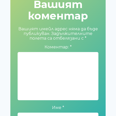
Вашият
коментар
Вашият имейл адрес няма да бъде
публикуван.
Задължителните
полета са отбелязани с
*
Коментар:
*
Име
*