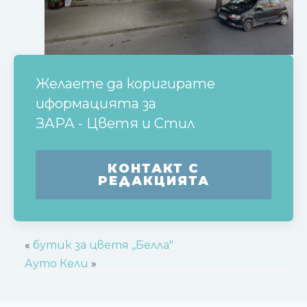
Желаете да коригирате
иформацията за
ЗАРА - Цветя и Стил
КОНТАКТ С
РЕДАКЦИЯТА
«
бутик за цветя ,,Белла"
Ауто Кели
»