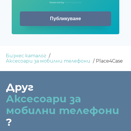
Powered by
MathCaptcha
Бизнес каталог
Аксесоари за мобилни телефони
Place4Case
Друг
Аксесоари за
мобилни телефони
?