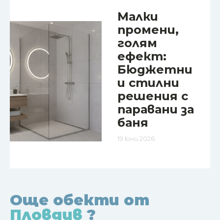
Малки
промени,
голям
ефект:
Бюджетни
и стилни
решения с
паравани за
баня
19 юни 2026
Още обекти от
Пловдив
?