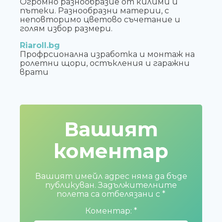
Огромно разнообразие от килими и
пътеки. Разнообразни материи, с
неповторимо цветово съчетание и
голям избор размери.
Riaroll.bg
Профрсионална изработка и монтаж на
ролетни щори, остъкления и гаражни
врати
Вашият
коментар
Вашият имейл адрес няма да бъде
публикуван.
Задължителните
полета са отбелязани с
*
Коментар:
*