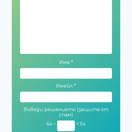
Име
*
Имейл
*
Въведи решението (защита от
спам)
64 −
= 54