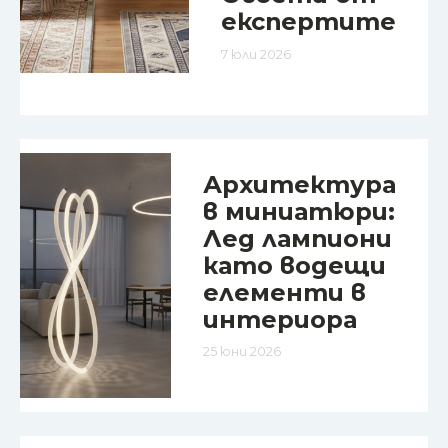
експертите
7 юли 2026
Архитектура
в миниатюри:
Лед лампиони
като водещи
елементи в
интериора
25 юни 2026