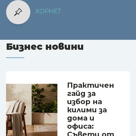
ХОРНЕТ
Бизнес новини
Практичен
гайд за
избор на
килими за
дома и
офиса:
Съвети от