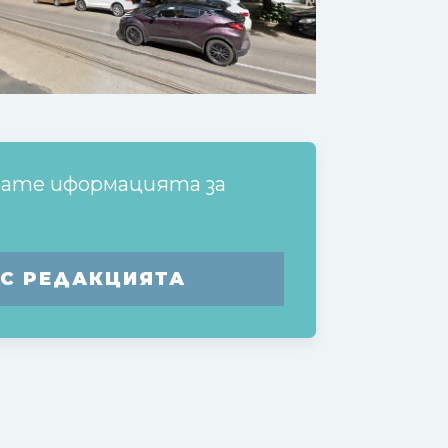
рате иформацията за
 С РЕДАКЦИЯТА