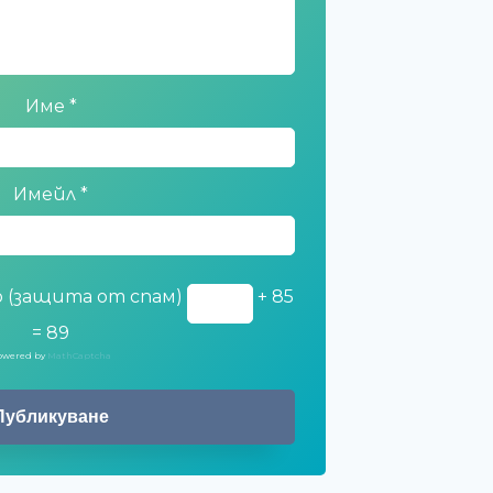
Име
*
Имейл
*
 (защита от спам)
+ 85
= 89
owered by
MathCaptcha