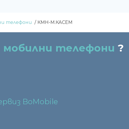
лни телефони
КМН-М.КАСЕМ
а мобилни телефони
?
ервиз BoMobile