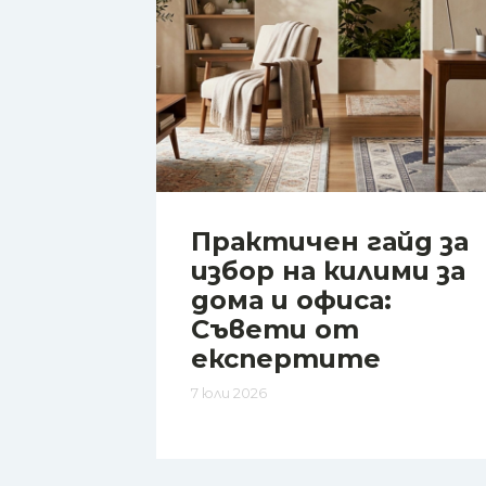
Практичен гайд за
избор на килими за
дома и офиса:
Съвети от
експертите
7 юли 2026