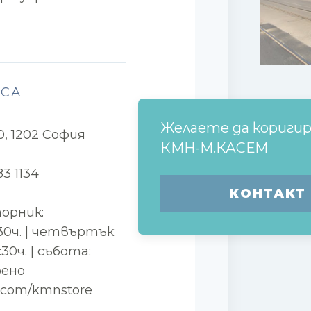
ЕСА
Желаете да кориги
0, 1202 София
КМН-М.КАСЕМ
83 1134
КОНТАКТ
торник:
19:30ч. | четвъртък:
9:30ч. | събота:
рено
te.com/kmnstore