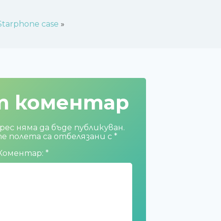
Starphone case
»
т коментар
ес няма да бъде публикуван.
 полета са отбелязани с
*
Коментар:
*