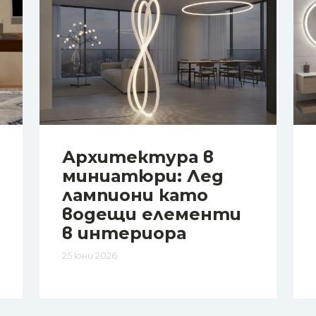
Архитектура в
миниатюри: Лед
лампиони като
водещи елементи
в интериора
25 юни 2026