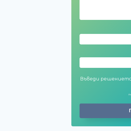
Въведи решението
P