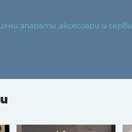
илни апарати ,аксесоари и серви
ни