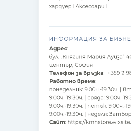
хардуер.I Аксесоари I
ИНФОРМАЦИЯ ЗА БИЗН
Адрес
:
бул. „Княгиня Мария Луиза“ 4
център, София
Телефон за връзка
:
+359 2 9
Работно време
:
понеделник: 9:00ч.-19:30ч. | в
9:00ч.-19:30ч. | сряда: 9:00ч.-
9:00ч.-19:30ч. | петък: 9:00ч.-1
9:00ч.-19:30ч. | неделя: Затво
Сайт
:
https://kmnstore.wixsi