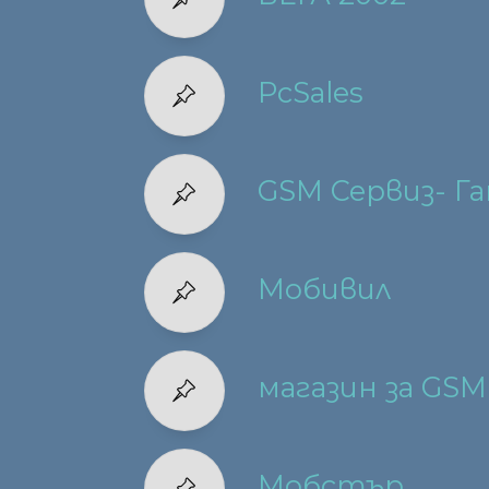
PcSales
GSM Сервиз- Га
Мобивил
магазин за GS
Мобстър