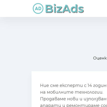
BizAds
Оценк
Ние сме експерти с 14 годи
на мобилните технологии.
Продаваме нови и използва
апарати и ремонтираме со