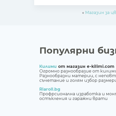
«
Магазин за цв
Популярни биз
Килими
от магазин e-kilimi.com
Огромно разнообразие от килим
Разнообразни материи, с непов
съчетание и голям избор размери
Riaroll.bg
Профрсионална изработка и мон
остъкления и гаражни врати