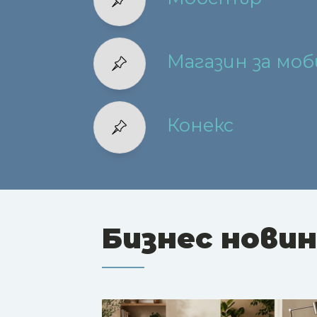
Магазин за моб
Конекс
Бизнес нови