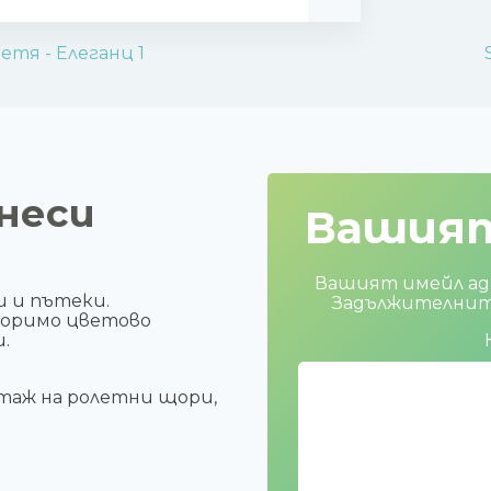
етя - Елеганц 1
неси
Вашия
Вашият имейл адр
и и пътеки.
Задължителните
торимо цветово
.
таж на ролетни щори,