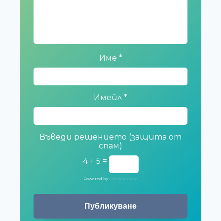
Име
*
Имейл
*
Въведи решението (защита от
спам)
4 + 5 =
Powered by
MathCaptcha