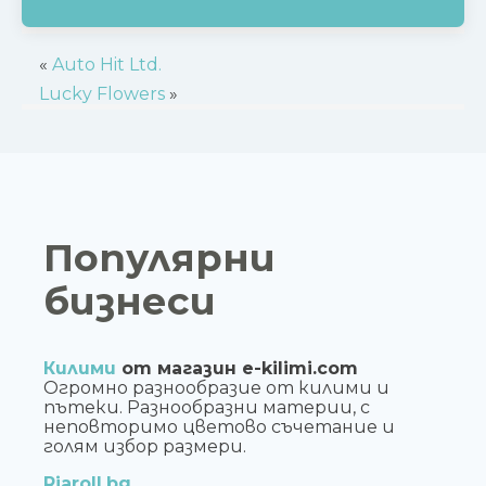
«
Auto Hit Ltd.
Lucky Flowers
»
Популярни
бизнеси
Килими
от магазин e-kilimi.com
Огромно разнообразие от килими и
пътеки. Разнообразни материи, с
неповторимо цветово съчетание и
голям избор размери.
Riaroll.bg