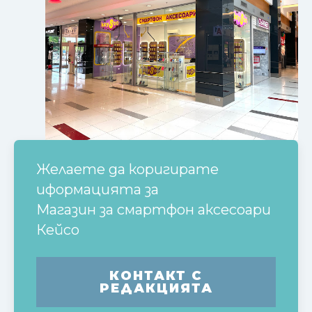
Желаете да коригирате
иформацията за
Магазин за смартфон аксесоари
Кейсо
КОНТАКТ С
РЕДАКЦИЯТА