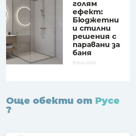
голям
ефект:
Бюджетни
и стилни
решения с
паравани за
баня
19 юни 2026
Още обекти от
Русе
?