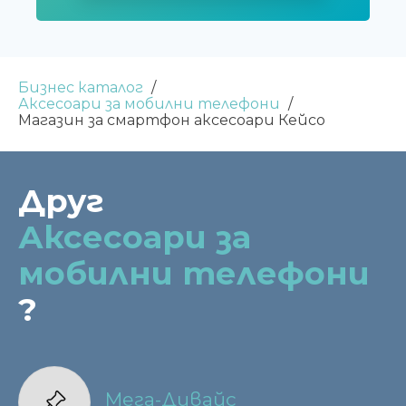
Бизнес каталог
Аксесоари за мобилни телефони
Магазин за смартфон аксесоари Кейсо
Друг
Аксесоари за
мобилни телефони
?
Мега-Дивайс