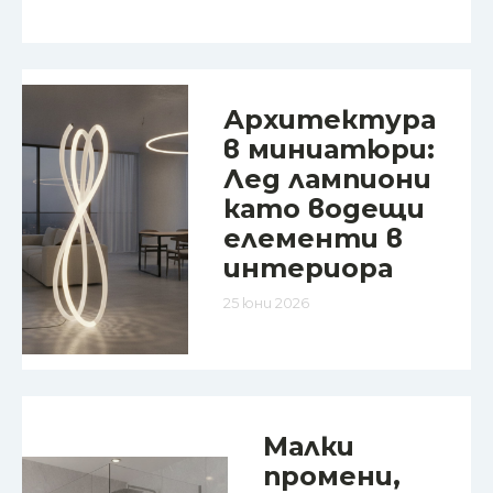
Архитектура
в миниатюри:
Лед лампиони
като водещи
елементи в
интериора
25 юни 2026
Малки
промени,