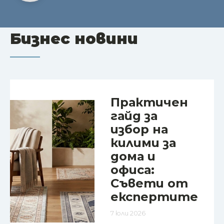
Бизнес новини
Практичен
гайд за
избор на
килими за
дома и
офиса:
Съвети от
експертите
7 юли 2026