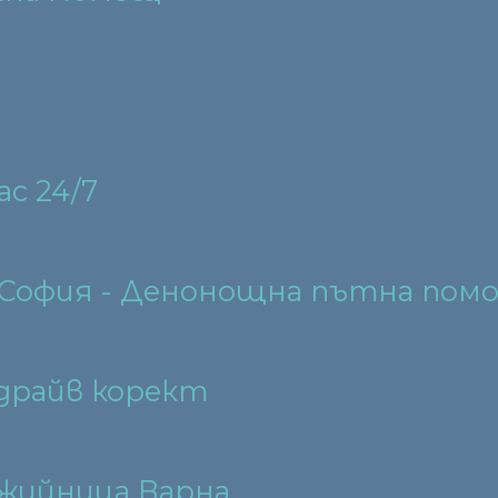
с 24/7
София - Денонощна пътна помо
драйв корект
жийница Варна