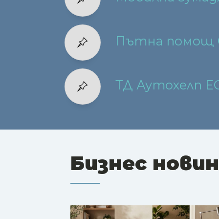
Пътна помощ Со
ТД Аутохелп 
Бизнес нови