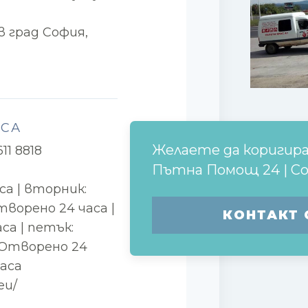
 град София,
ЕСА
Желаете да коригир
11 8818
Пътна Помощ 24 | С
са | вторник:
творено 24 часа |
КОНТАКТ 
а | петък:
 Отворено 24
часа
eu/