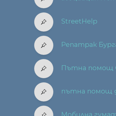
StreetHelp
Репатрак Бурга
Пътна помощ 
пътна помощ 
Мобилна гумад