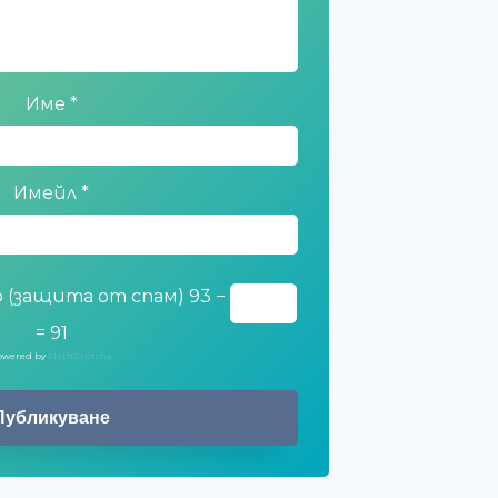
Име
*
Имейл
*
 (защита от спам)
93 −
= 91
owered by
MathCaptcha