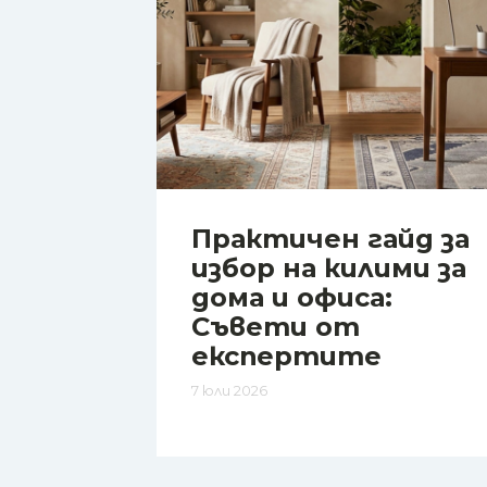
Практичен гайд за
избор на килими за
дома и офиса:
Съвети от
експертите
7 юли 2026