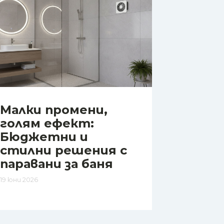
Малки промени,
голям ефект:
Бюджетни и
стилни решения с
паравани за баня
19 юни 2026