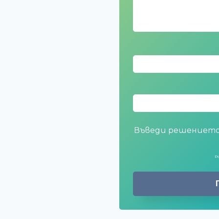
Въведи решението
P