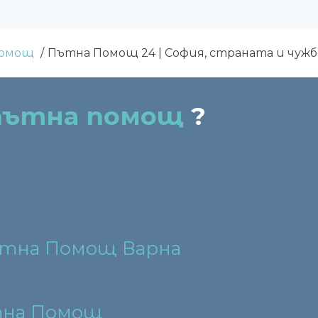
помощ
Пътна Помощ 24 | София, страната и чуж
 пътна помощ
?
тна Помощ Варна
тна Помощ