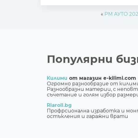
«
РМ АУТО 20
Популярни биз
Килими
от магазин e-kilimi.com
Огромно разнообразие от килим
Разнообразни материи, с непов
съчетание и голям избор размери
Riaroll.bg
Профрсионална изработка и мон
остъкления и гаражни врати