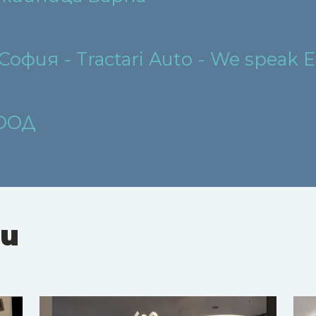
фия - Tractari Auto - We speak 
ЕООД
ни