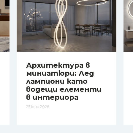
Архитектура в
миниатюри: Лед
лампиони като
водещи елементи
в интериора
25 юни 2026