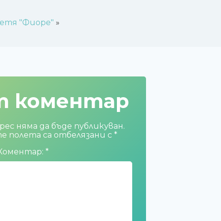
ветя "Фиоре"
»
т коментар
ес няма да бъде публикуван.
 полета са отбелязани с
*
Коментар:
*