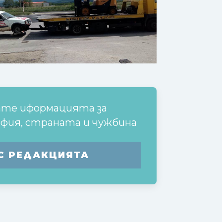
ате иформацията за
офия, страната и чужбина
С РЕДАКЦИЯТА