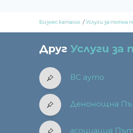
Бизнес каталог
Услуги за пътна 
Друг
Услуги за
ВС ауто
Денонощна Пъ
асоциация Пъ