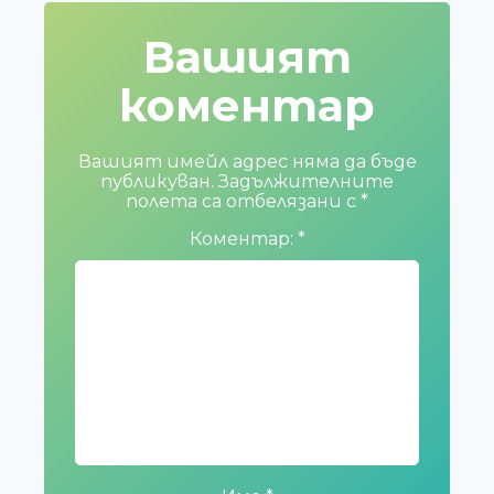
Вашият
коментар
Вашият имейл адрес няма да бъде
публикуван.
Задължителните
полета са отбелязани с
*
Коментар:
*