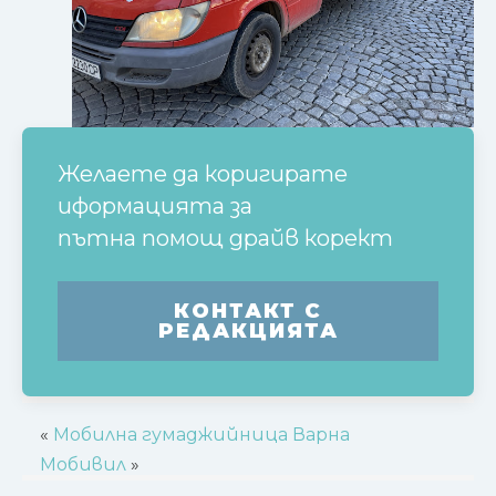
Желаете да коригирате
иформацията за
пътна помощ драйв корект
КОНТАКТ С
РЕДАКЦИЯТА
«
Мобилна гумаджийница Варна
Мобивил
»