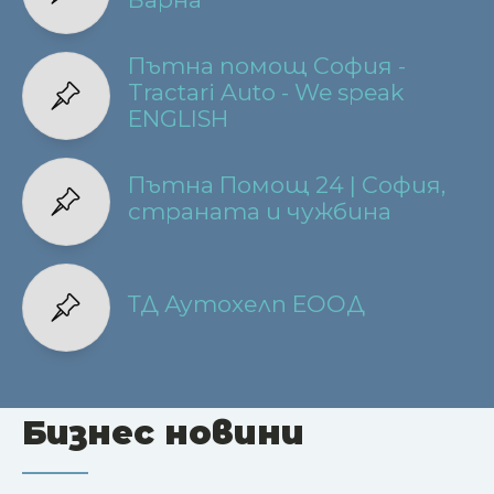
Пътна помощ София -
Tractari Auto - We speak
ENGLISH
Пътна Помощ 24 | София,
страната и чужбина
ТД Аутохелп ЕООД
Бизнес новини