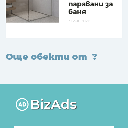
паравани за
баня
19 юни 2026
Още обекти от
?
BizAds