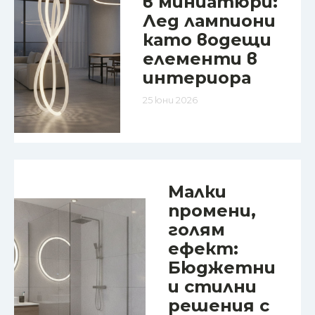
в миниатюри:
Лед лампиони
като водещи
елементи в
интериора
25 юни 2026
Малки
промени,
голям
ефект:
Бюджетни
и стилни
решения с