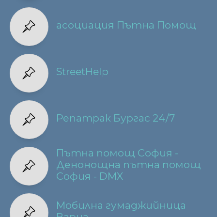
асоциация Пътна Помощ
StreetHelp
Репатрак Бургас 24/7
Пътна помощ София -
Денонощна пътна помощ
София - DMX
Мобилна гумаджийница
Варна