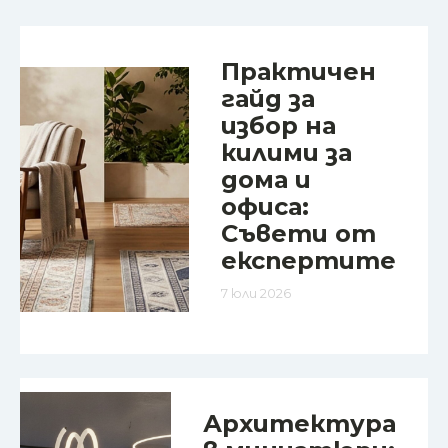
Практичен
гайд за
избор на
килими за
дома и
офиса:
Съвети от
експертите
7 юли 2026
Архитектура