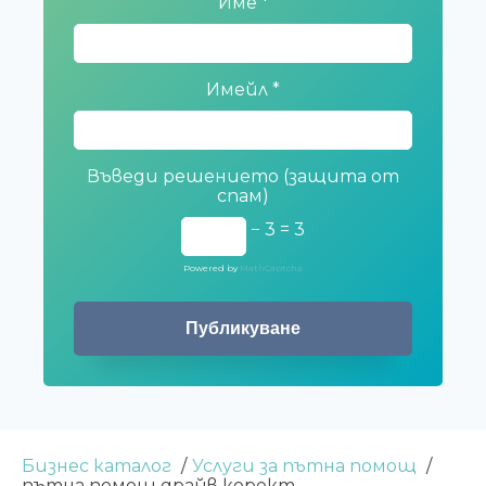
Име
*
Имейл
*
Въведи решението (защита от
спам)
− 3 = 3
Powered by
MathCaptcha
Бизнес каталог
Услуги за пътна помощ
пътна помощ драйв корект