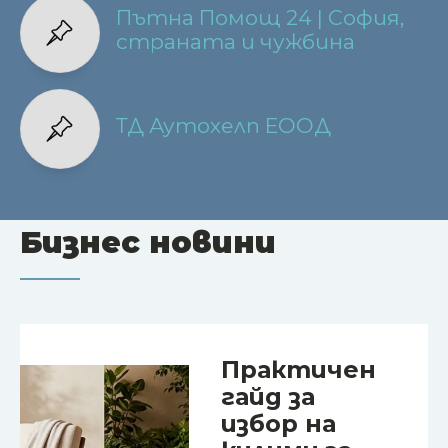
Пътна Помощ 24 | София,
страната и чужбина
ТД Аутохелп ЕООД
Бизнес новини
Практичен
гайд за
избор на