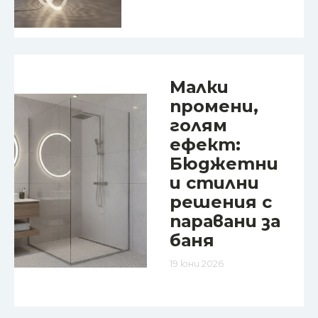
Малки
промени,
голям
ефект:
Бюджетни
и стилни
решения с
паравани за
баня
19 юни 2026