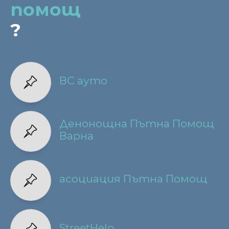
помощ
?
ВС ауто
Денонощна Пътна Помощ
Варна
асоциация Пътна Помощ
StreetHelp