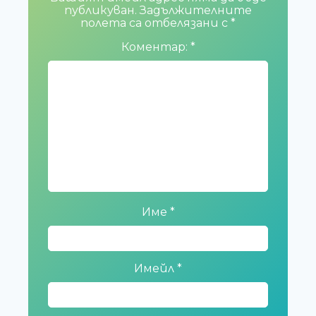
публикуван.
Задължителните
полета са отбелязани с
*
Коментар:
*
Име
*
Имейл
*