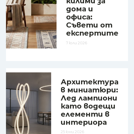
килими за
дома и
офиса:
Съвети от
експертите
7 юли 2026
Архитектура
в миниатюри:
Лед лампиони
като водещи
елементи в
интериора
25 юни 2026