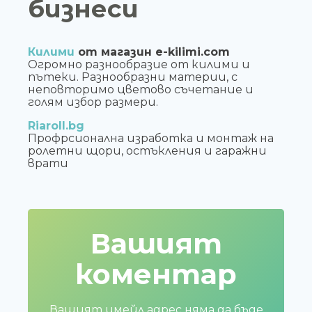
бизнеси
Килими
от магазин e-kilimi.com
Огромно разнообразие от килими и
пътеки. Разнообразни материи, с
неповторимо цветово съчетание и
голям избор размери.
Riaroll.bg
Профрсионална изработка и монтаж на
ролетни щори, остъкления и гаражни
врати
Вашият
коментар
Вашият имейл адрес няма да бъде