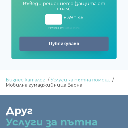
Въведи решението (защита от
спам)
+ 39 = 46
Powered by
MathCaptcha
Бизнес каталог
Услуги за пътна помощ
Мобилна гумаджийница Варна
Друг
Услуги за пътна