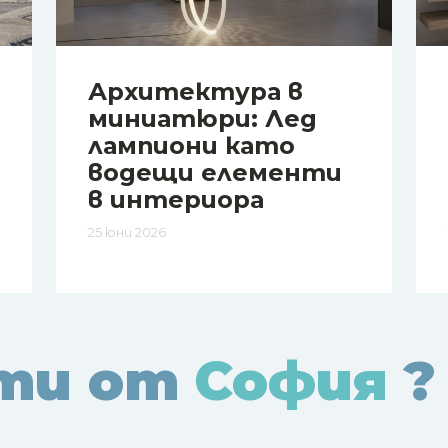
Архитектура в
миниатюри: Лед
лампиони като
водещи елементи
в интериора
25 юни 2026
ти от
София