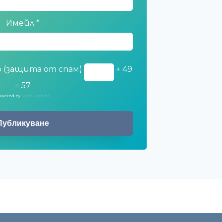
Имейл
*
 (защита от спам)
+ 49
= 57
owered by
MathCaptcha