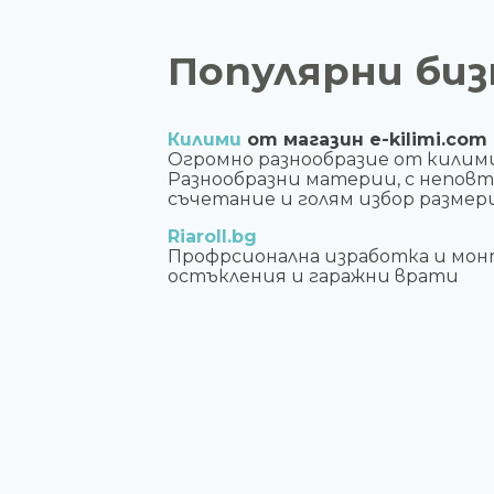
Популярни биз
Килими
от магазин e-kilimi.com
Огромно разнообразие от килим
Разнообразни материи, с непов
съчетание и голям избор размери
Riaroll.bg
Профрсионална изработка и мон
остъкления и гаражни врати