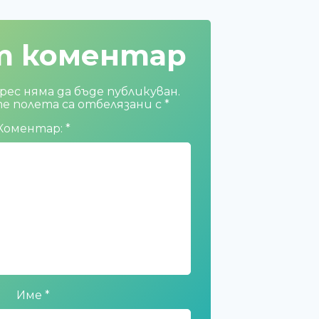
т коментар
ес няма да бъде публикуван.
 полета са отбелязани с
*
Коментар:
*
Име
*