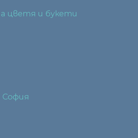
на цветя и букети
. София