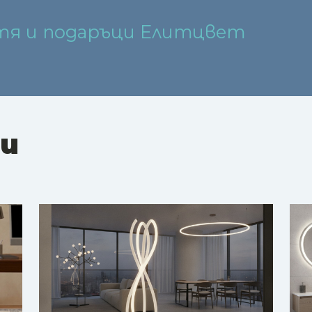
етя и подаръци Елитцвет
ни