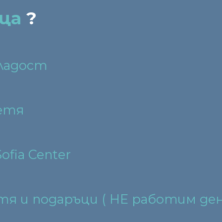
ца
?
Младост
етя
Sofia Center
етя и подаръци ( НЕ работим д