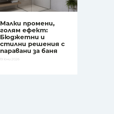
Малки промени,
голям ефект:
Бюджетни и
стилни решения с
паравани за баня
19 юни 2026
?