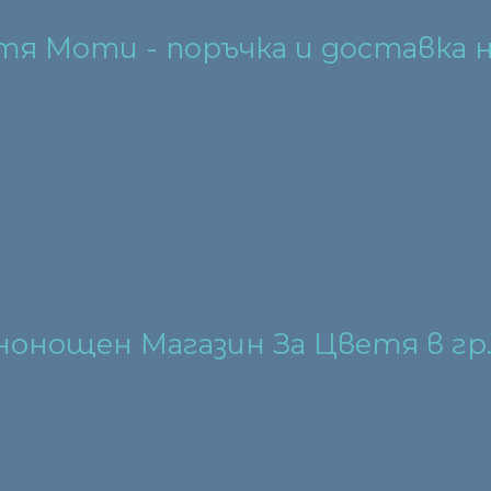
етя Моти - поръчка и доставка 
нонощен Магазин За Цветя в гр