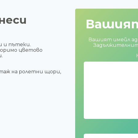
неси
Вашия
Вашият имейл адр
и и пътеки.
Задължителните
торимо цветово
.
таж на ролетни щори,