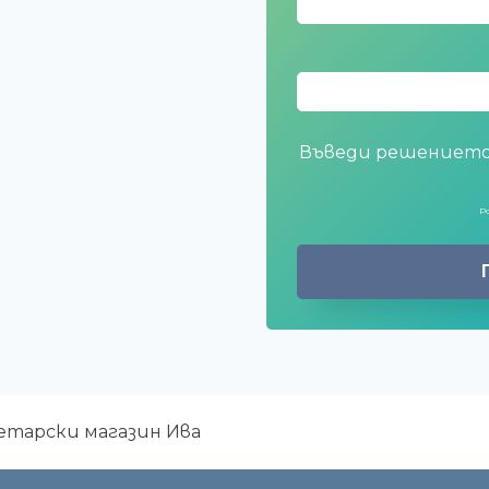
Въведи решението
P
етарски магазин Ива