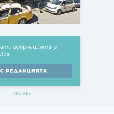
рате иформацията за
 Ива
 С РЕДАКЦИЯТА
Галина
»