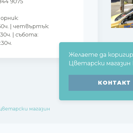
844 9075
торник:
9:30ч. | четвъртък:
9:30ч. | събота:
:30ч.
Желаете да кориги
Цветарски магазин
КОНТАКТ
цветарски магазин