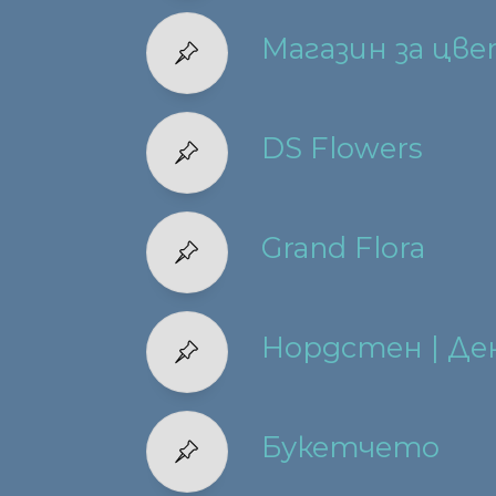
Магазин за цв
DS Flowers
Grand Flora
Нордстен | Де
Букетчето