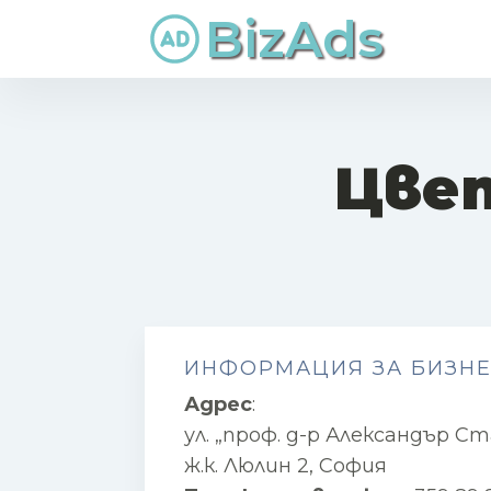
BizAds
Цвет
ИНФОРМАЦИЯ ЗА БИЗН
Адрес
:
ул. „проф. д-р Александър Ст
ж.к. Люлин 2, София