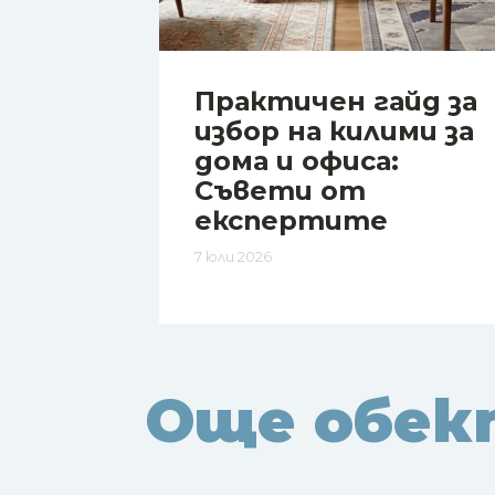
Практичен гайд за
избор на килими за
дома и офиса:
Съвети от
експертите
7 юли 2026
Още обек