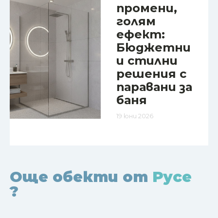
промени,
голям
ефект:
Бюджетни
и стилни
решения с
паравани за
баня
19 юни 2026
Още обекти от
Русе
?