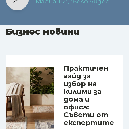
"Мариан-2", "Вело Лидер"
Бизнес новини
Практичен
гайд за
избор на
килими за
дома и
офиса:
Съвети от
експертите