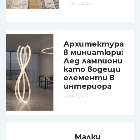
7 юли 2026
Архитектура
в миниатюри:
Лед лампиони
като водещи
елементи в
интериора
25 юни 2026
Малки