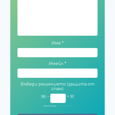
Име
*
Имейл
*
Въведи решението (защита от
спам)
95 −
= 91
Powered by
MathCaptcha