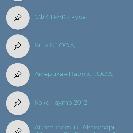
СФК ТРАК - Русе
Бим БГ ООД
Американ Партс ЕООД
Коко - ауто 2012
Авточасти и Аксесоари -