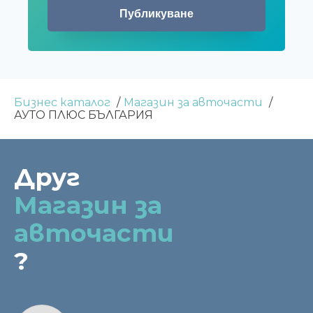
Бизнес каталог
Магазин за авточасти
АУТО ПЛЮС БЪЛГАРИЯ
Друг
Магазин за
авточасти
?