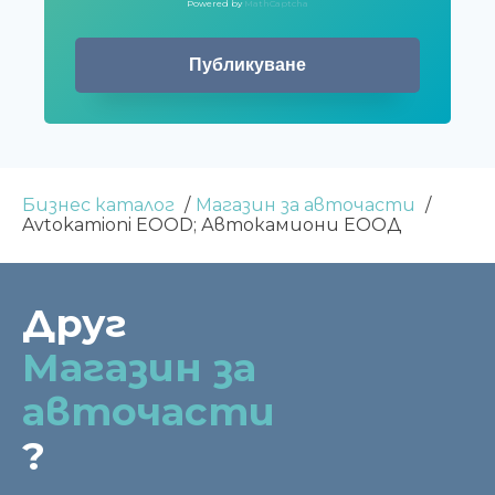
Powered by
MathCaptcha
Бизнес каталог
Магазин за авточасти
Avtokamioni EOOD; Автокамиони ЕООД
Друг
Магазин за
авточасти
?