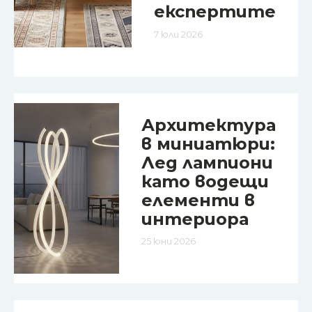
експертите
7 юли 2026
Архитектура
в миниатюри:
Лед лампиони
като водещи
елементи в
интериора
25 юни 2026