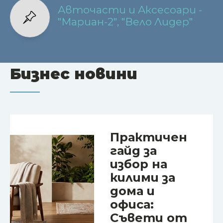
Авточасти и Аксесоари -
"Мариан-2", "Вело Лидер"
Бизнес новини
Практичен
гайд за
избор на
килими за
дома и
офиса:
Съвети от