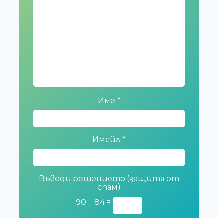
Име
*
Имейл
*
Въведи решението (защита от
спам)
90 − 84 =