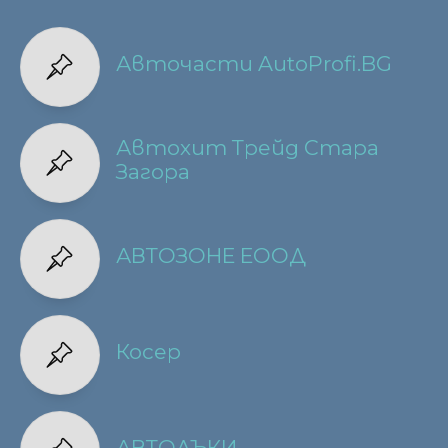
Авточасти AutoProfi.BG
Автохит Трейд Стара
Загора
АВТОЗОНЕ ЕООД
Косер
АВТОЛЪКИ