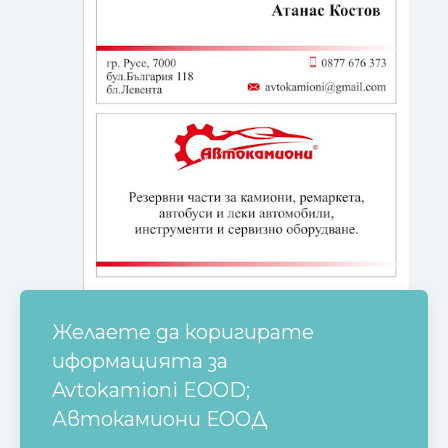
Желаете да коригирате
иформацията за
Avtokamioni EOOD;
Автокамиони ЕООД