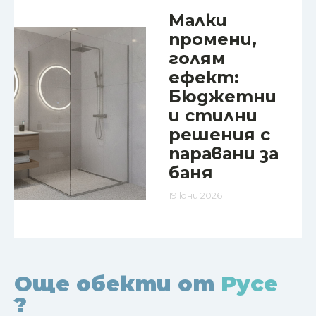
Малки
промени,
голям
ефект:
Бюджетни
и стилни
решения с
паравани за
баня
19 юни 2026
Още обекти от
Русе
?