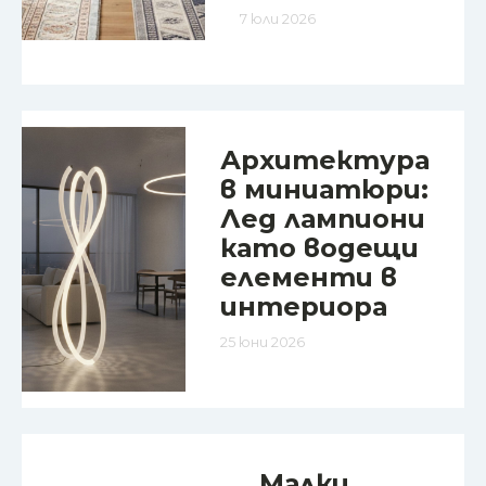
7 юли 2026
Архитектура
в миниатюри:
Лед лампиони
като водещи
елементи в
интериора
25 юни 2026
Малки