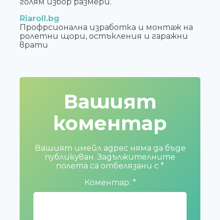
голям избор размери.
Riaroll.bg
Профрсионална изработка и монтаж на
ролетни щори, остъкления и гаражни
врати
Вашият
коментар
Вашият имейл адрес няма да бъде
публикуван.
Задължителните
полета са отбелязани с
*
Коментар:
*