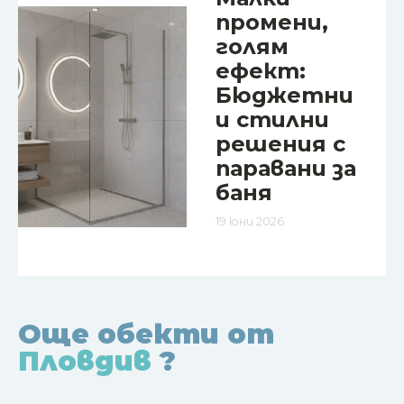
промени,
голям
ефект:
Бюджетни
и стилни
решения с
паравани за
баня
19 юни 2026
Още обекти от
Пловдив
?