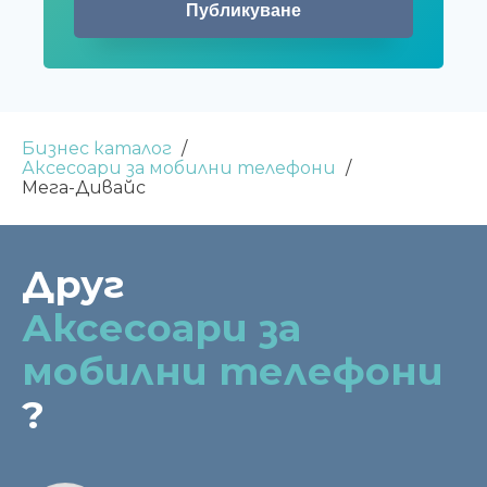
Бизнес каталог
Аксесоари за мобилни телефони
Мега-Дивайс
Друг
Аксесоари за
мобилни телефони
?