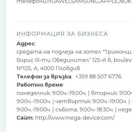
телефони.HUAWEI,SAMSUNG,APPLE,NOKIA
ИНФОРМАЦИЯ ЗА БИЗНЕСА
Адрес
:
средата на подлеза на хотел "Тримонци
Борис III-ти Обединител“ 125-А в, bouleva
№125, А, 4000 Пловдив
Телефон за връзка
:
+359 88 507 6776
Работно време
:
понеделник: 9:00ч.-19:00ч. | вторник: 9:00ч.
9:00ч.-19:00ч. | четвъртък: 9:00ч.-19:00ч. 
9:00ч.-19:00ч. | събота: 9:00ч.-18:30ч. | неде
Сайт
:
http://www.mega-device.com/