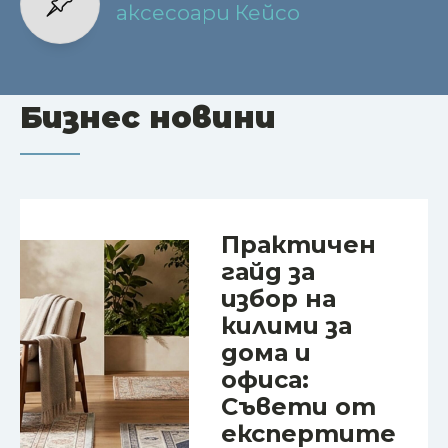
аксесоари Кейсо
Бизнес новини
Практичен
гайд за
избор на
килими за
дома и
офиса:
Съвети от
експертите