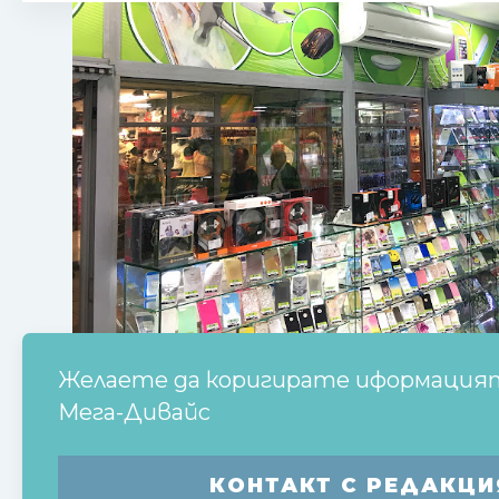
Желаете да коригирате иформацият
Мега-Дивайс
КОНТАКТ С РЕДАКЦИ