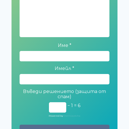
Име
*
Имейл
*
Въведи решението (защита от
спам)
− 1 = 6
Powered by
MathCaptcha