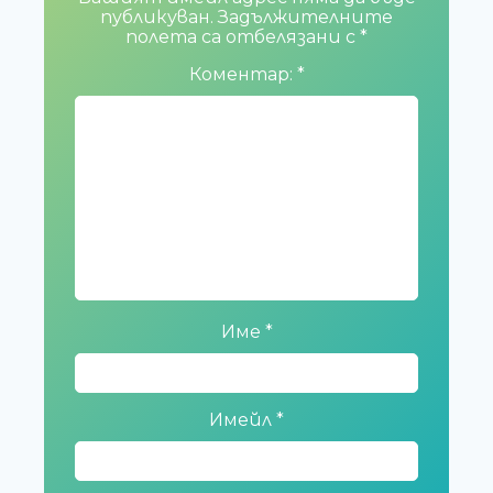
публикуван.
Задължителните
полета са отбелязани с
*
Коментар:
*
Име
*
Имейл
*