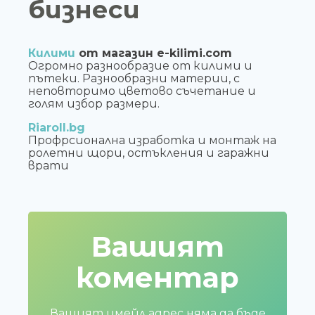
бизнеси
Килими
от магазин e-kilimi.com
Огромно разнообразие от килими и
пътеки. Разнообразни материи, с
неповторимо цветово съчетание и
голям избор размери.
Riaroll.bg
Профрсионална изработка и монтаж на
ролетни щори, остъкления и гаражни
врати
Вашият
коментар
Вашият имейл адрес няма да бъде