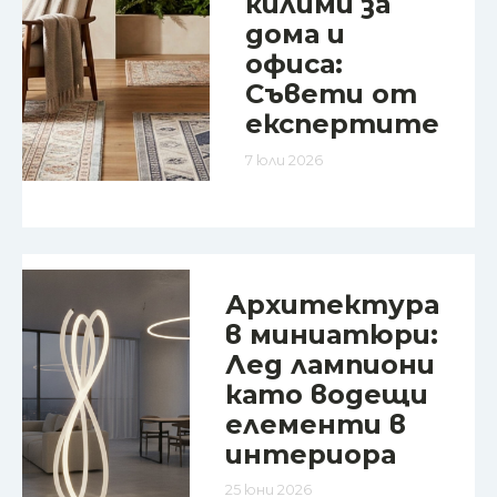
килими за
дома и
офиса:
Съвети от
експертите
7 юли 2026
Архитектура
в миниатюри:
Лед лампиони
като водещи
елементи в
интериора
25 юни 2026