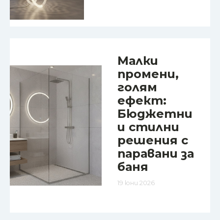
Малки
промени,
голям
ефект:
Бюджетни
и стилни
решения с
паравани за
баня
19 юни 2026