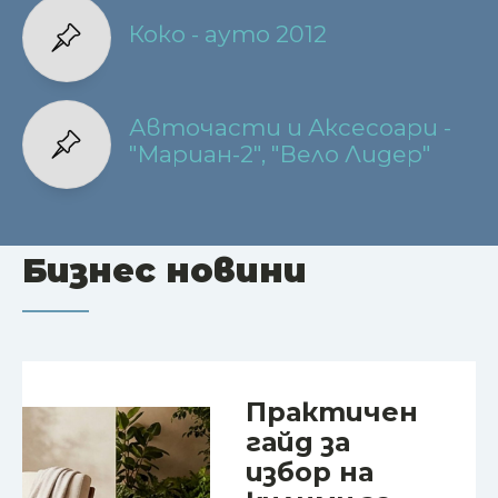
Коко - ауто 2012
Авточасти и Аксесоари -
"Мариан-2", "Вело Лидер"
Бизнес новини
Практичен
гайд за
избор на