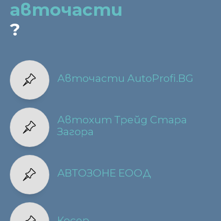
авточасти
?
Авточасти AutoProfi.BG
Автохит Трейд Стара
Загора
АВТОЗОНЕ ЕООД
Косер