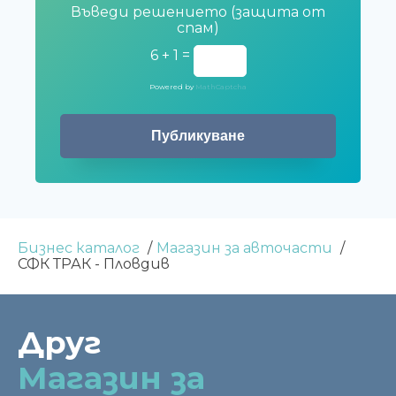
Въведи решението (защита от
спам)
6 + 1 =
Powered by
MathCaptcha
Бизнес каталог
Магазин за авточасти
СФК ТРАК - Пловдив
Друг
Магазин за